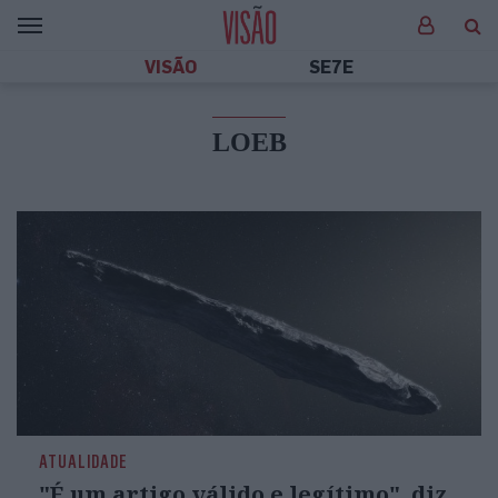
VISÃO
SE7E
LOEB
ATUALIDADE
"É um artigo válido e legítimo", diz