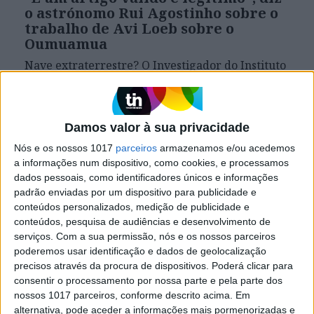
o astrónomo Rui Agostinho sobre o
trabalho de Avi Loeb sobre o
Oumuamua
Nave extraterrestre? O Investigador do Instituto
de Astrofísica reconhece "interesse científico" na
tese do astrónomo americano sobre o
Oumuamua, um misterioso objeto espacial
detetado em 2017. "Às vezes as teorias demoram
Damos valor à sua privacidade
muito tempo a serem comprovadas"
Nós e os nossos 1017
parceiros
armazenamos e/ou acedemos
a informações num dispositivo, como cookies, e processamos
dados pessoais, como identificadores únicos e informações
padrão enviadas por um dispositivo para publicidade e
conteúdos personalizados, medição de publicidade e
conteúdos, pesquisa de audiências e desenvolvimento de
serviços.
Com a sua permissão, nós e os nossos parceiros
poderemos usar identificação e dados de geolocalização
precisos através da procura de dispositivos. Poderá clicar para
consentir o processamento por nossa parte e pela parte dos
nossos 1017 parceiros, conforme descrito acima. Em
alternativa, pode aceder a informações mais pormenorizadas e