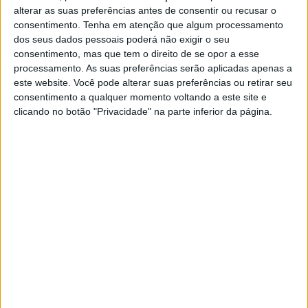
alterar as suas preferências antes de consentir ou recusar o
SOCIEDADE
consentimento.
Tenha em atenção que algum processamento
Quem é Avi Loeb, o cientista de
dos seus dados pessoais poderá não exigir o seu
Harvard que insiste na teoria de
consentimento, mas que tem o direito de se opor a esse
que fomos visitados por aliens
processamento. As suas preferências serão aplicadas apenas a
este website. Você pode alterar suas preferências ou retirar seu
Há cinco empresas cinematográficas na corrida
consentimento a qualquer momento voltando a este site e
para fazer um filme sobre a vida do conceituado
clicando no botão "Privacidade" na parte inferior da página.
astrónomo que se tornou um entusiasta de ET’s
SITES DO GRUPO TRUST IN NEWS
Visão
Visão Se7e