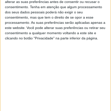
alterar as suas preferências antes de consentir ou recusar o
SOCIEDADE
consentimento.
Tenha em atenção que algum processamento
Bordallo II coloca caixa de
dos seus dados pessoais poderá não exigir o seu
medicamentos "antifascista" na
consentimento, mas que tem o direito de se opor a esse
campa de Salazar
processamento. As suas preferências serão aplicadas apenas a
este website. Você pode alterar suas preferências ou retirar seu
A mais recente obra do artista português já está
consentimento a qualquer momento voltando a este site e
a dar que falar. Desta vez, Bordallo II colocou
uma caixa gigante de medicamentos em cima da
clicando no botão "Privacidade" na parte inferior da página.
campa de Salazar
SITES DO GRUPO TRUST IN NEWS
Visão
Visão Se7e