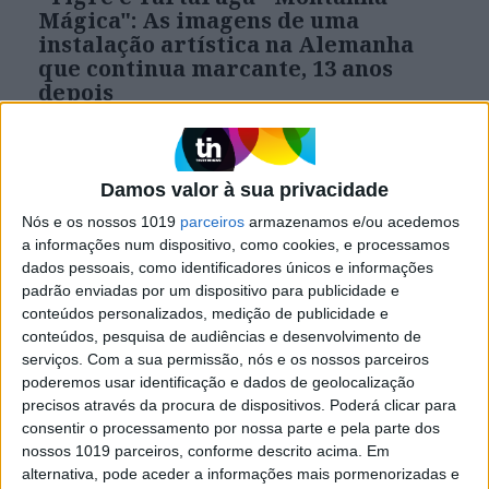
Mágica": As imagens de uma
instalação artística na Alemanha
que continua marcante, 13 anos
depois
Quem visita Duisburg, na Alemanha, não fica
indiferente a uma das maiores atrações da
cidade, a instalação artística "Tigre e Tartaruga -
Montanha Mágica", construída em 2011
Damos valor à sua privacidade
Nós e os nossos 1019
parceiros
armazenamos e/ou acedemos
a informações num dispositivo, como cookies, e processamos
dados pessoais, como identificadores únicos e informações
padrão enviadas por um dispositivo para publicidade e
conteúdos personalizados, medição de publicidade e
conteúdos, pesquisa de audiências e desenvolvimento de
serviços.
Com a sua permissão, nós e os nossos parceiros
poderemos usar identificação e dados de geolocalização
precisos através da procura de dispositivos. Poderá clicar para
consentir o processamento por nossa parte e pela parte dos
nossos 1019 parceiros, conforme descrito acima. Em
alternativa, pode aceder a informações mais pormenorizadas e