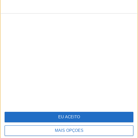
TERMOS E CONDIÇÕES DE UTILIZAÇÃO
POLÍTICA DE PRIVACIDADDE
POLÍTICA DE COOKIES
Copyright © Trust in News. Todos os direitos reservados.
EU ACEITO
MAIS OPÇÕES