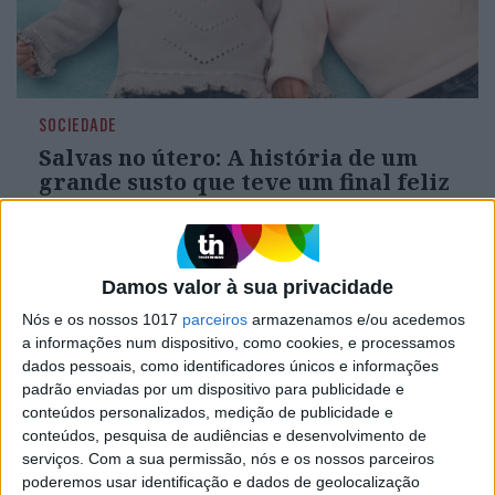
SOCIEDADE
Salvas no útero: A história de um
grande susto que teve um final feliz
É uma cirurgia inédita: a equipa do Centro
Hospitalar de Gaia começou a corrigir problema
grave que pode ocorrer durante a gestação de
gémeos
Damos valor à sua privacidade
Nós e os nossos 1017
parceiros
armazenamos e/ou acedemos
a informações num dispositivo, como cookies, e processamos
dados pessoais, como identificadores únicos e informações
padrão enviadas por um dispositivo para publicidade e
conteúdos personalizados, medição de publicidade e
conteúdos, pesquisa de audiências e desenvolvimento de
serviços.
Com a sua permissão, nós e os nossos parceiros
poderemos usar identificação e dados de geolocalização