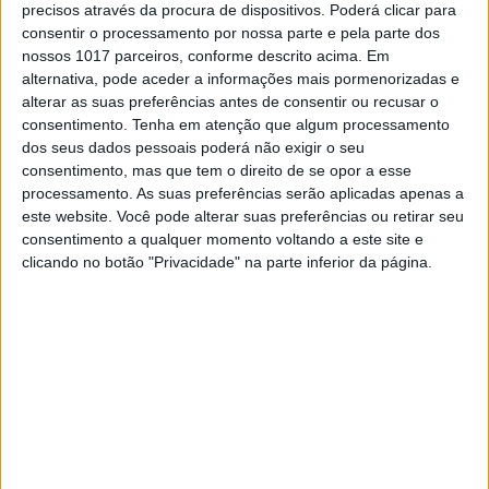
precisos através da procura de dispositivos. Poderá clicar para
consentir o processamento por nossa parte e pela parte dos
nossos 1017 parceiros, conforme descrito acima. Em
alternativa, pode aceder a informações mais pormenorizadas e
SOCIEDADE
alterar as suas preferências antes de consentir ou recusar o
consentimento.
Tenha em atenção que algum processamento
Indiana descobre que tumor no
dos seus dados pessoais poderá não exigir o seu
cérebro era, afinal, um "irmão
consentimento, mas que tem o direito de se opor a esse
gémeo"
processamento. As suas preferências serão aplicadas apenas a
Os médicos de Los Angeles que
este website. Você pode alterar suas preferências ou retirar seu
operaram Yamini Karanam confirmam o caso
consentimento a qualquer momento voltando a este site e
extremamente raro: uma estrutura embrionária
clicando no botão "Privacidade" na parte inferior da página.
com ossos, cabelos e dentes, alojado no cérebro
da jovem
Visão Júnior