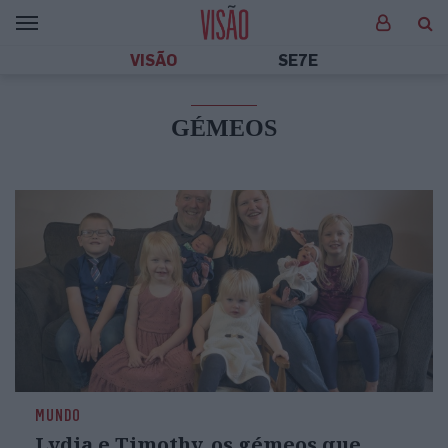
VISÃO
SE7E
GÉMEOS
MUNDO
Lydia e Timothy, os gémeos que