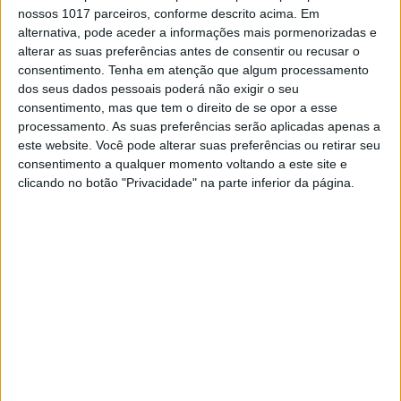
Uma frota muito solidária
nossos 1017 parceiros, conforme descrito acima. Em
alternativa, pode aceder a informações mais pormenorizadas e
O dinheiro consignado pelos contribuintes, em
alterar as suas preferências antes de consentir ou recusar o
sede de IRS, à Fundação Montepio foi devolvido à
consentimento.
Tenha em atenção que algum processamento
sociedade civil, sob a forma de 21 viaturas
dos seus dados pessoais poderá não exigir o seu
consentimento, mas que tem o direito de se opor a esse
processamento. As suas preferências serão aplicadas apenas a
este website. Você pode alterar suas preferências ou retirar seu
consentimento a qualquer momento voltando a este site e
clicando no botão "Privacidade" na parte inferior da página.
VISÃO SOLIDÁRIA
Um terço da população apoia causas
sociais