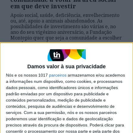
em que deve investir
Apoio social, saúde, deficiência, envelhecimento
ou, até, apoio a animais abandonados. As
possibilidades de investimento são várias e, no
ano do seu vigésimo aniversário, a Fundação
Montepio quer que seja a comunidade a escolher
aquela em que deve apostar
Damos valor à sua privacidade
Nós e os nossos 1017
parceiros
armazenamos e/ou acedemos
a informações num dispositivo, como cookies, e processamos
dados pessoais, como identificadores únicos e informações
padrão enviadas por um dispositivo para publicidade e
conteúdos personalizados, medição de publicidade e
conteúdos, pesquisa de audiências e desenvolvimento de
serviços.
Com a sua permissão, nós e os nossos parceiros
poderemos usar identificação e dados de geolocalização
precisos através da procura de dispositivos. Poderá clicar para
VISÃO SOLIDÁRIA
consentir o processamento por nossa parte e pela parte dos