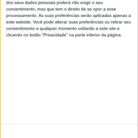
dos seus dados pessoais poderá não exigir o seu
Dead. Mas, com a internet e a leitura em inglês,
consentimento, mas que tem o direito de se opor a esse
haverá mercado?(texto publicado no JL-Papel)
processamento. As suas preferências serão aplicadas apenas a
este website. Você pode alterar suas preferências ou retirar seu
consentimento a qualquer momento voltando a este site e
clicando no botão "Privacidade" na parte inferior da página.
SITES DO GRUPO TRUST IN NEWS
Visão
Visão Se7e