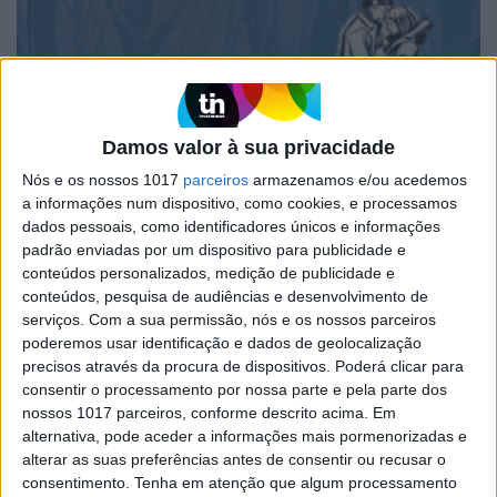
JORNAL DE LETRAS
COBERTORES
Damos valor à sua privacidade
Há livros que surgem como cometas. Livros
capazes de apaixonar quem não se apaixona por
Nós e os nossos 1017
parceiros
armazenamos e/ou acedemos
banda desenhada. Com 600 páginas num
a informações num dispositivo, como cookies, e processamos
excepcional preto e branco, Blankets de Craig
dados pessoais, como identificadores únicos e informações
Thompson (publicado em 2003) foi talvez o mais
padrão enviadas por um dispositivo para publicidade e
inesperado de todos os cometas. (Texto Publicado
conteúdos personalizados, medição de publicidade e
no JL-Papel)
conteúdos, pesquisa de audiências e desenvolvimento de
serviços.
Com a sua permissão, nós e os nossos parceiros
poderemos usar identificação e dados de geolocalização
precisos através da procura de dispositivos. Poderá clicar para
Jornal de Letras
JORNAL DE LETRAS
consentir o processamento por nossa parte e pela parte dos
VIVOS
nossos 1017 parceiros, conforme descrito acima. Em
alternativa, pode aceder a informações mais pormenorizadas e
O aparecimento de livros com a chancela da
alterar as suas preferências antes de consentir ou recusar o
Devir é de saudar, sobretudo obras tão
consentimento.
Tenha em atenção que algum processamento
fundamentais como Sin City ou The Walking