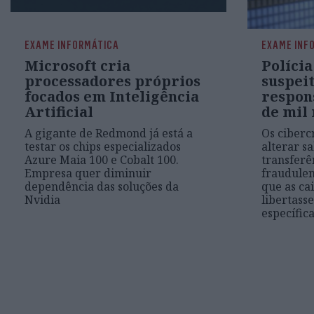
EXAME INFORMÁTICA
EXAME INF
Microsoft cria
Políci
processadores próprios
suspei
focados em Inteligência
respon
Artificial
de mil
A gigante de Redmond já está a
Os ciber
testar os chips especializados
alterar sa
Azure Maia 100 e Cobalt 100.
transferê
Empresa quer diminuir
fraudulen
dependência das soluções da
que as ca
Nvidia
libertass
específic