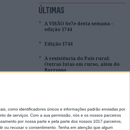
ÚLTIMAS
A VISÃO Se7e desta semana –
edição 1744
Edição 1744
A resistência do País rural:
Outras lutas em curso, além do
Barrosso
Covas do Barroso: A luta por um
modo de vida
Que País queremos? Editorial de
s, como identificadores únicos e informações padrão enviadas por
Rui Tavares Guedes
nto de serviços.
Com a sua permissão, nós e os nossos parceiros
essamento por nossa parte e pela parte dos nossos 1017 parceiros,
ir ou recusar o consentimento.
Tenha em atenção que algum