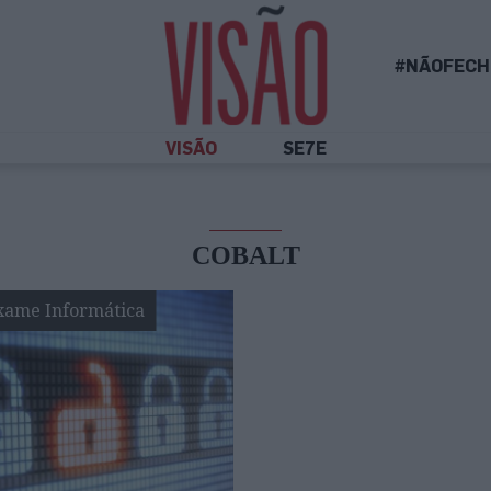
#NÃOFECH
VISÃO
SE7E
COBALT
xame Informática