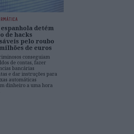
ORMÁTICA
a espanhola detém
to de hacks
sáveis pelo roubo
 milhões de euros
criminosos conseguiam
ldos de contas, fazer
ncias bancárias
tas e dar instruções para
ixas automáticas
em dinheiro a uma hora
a