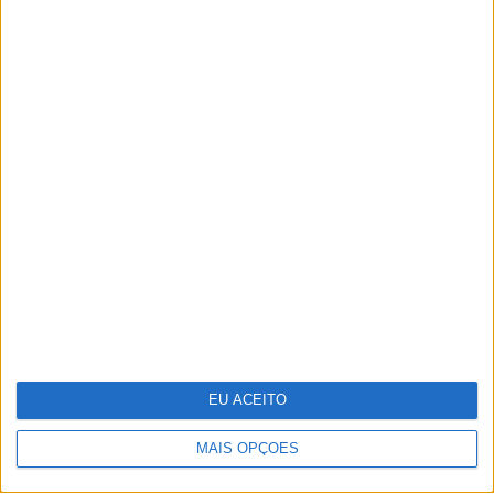
TERMOS E CONDIÇÕES DE UTILIZAÇÃO
POLÍTICA DE PRIVACIDADDE
POLÍTICA DE COOKIES
Copyright © Trust in News. Todos os direitos reservados.
EU ACEITO
MAIS OPÇÕES