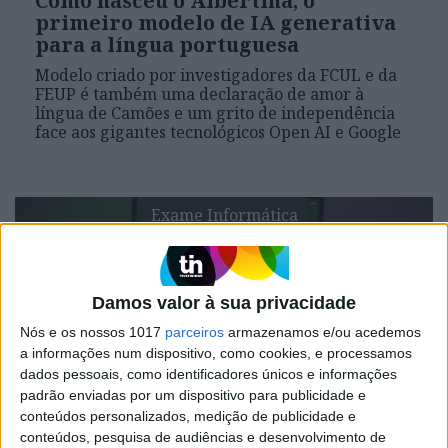
Como nasceu o Albertina, o
primeiro modelo de IA generativa
para a língua portuguesa
Modelo criado por investigadores da FCUL e da
FEUP é também uma declaração de amor à
língua de Camões e um grito de independência
face aos gigantes tecnológicos Open AI e Google
Exame Informática
Damos valor à sua privacidade
Nós e os nossos 1017
parceiros
armazenamos e/ou acedemos
a informações num dispositivo, como cookies, e processamos
dados pessoais, como identificadores únicos e informações
padrão enviadas por um dispositivo para publicidade e
conteúdos personalizados, medição de publicidade e
EXAME INFORMÁTICA
EXCLUSIVO
conteúdos, pesquisa de audiências e desenvolvimento de