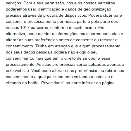
Como usar o ChatGPT para fazer em
serviços.
Com a sua permissão, nós e os nossos parceiros
minutos o que demorava horas
poderemos usar identificação e dados de geolocalização
precisos através da procura de dispositivos. Poderá clicar para
Neste guia dizemos-lhe a melhor forma de usar o
consentir o processamento por nossa parte e pela parte dos
ChatGPT para planear a sua semana, fazer
resumos de forma simples e aprimorar os textos
nossos 1017 parceiros, conforme descrito acima. Em
que precisa de escrever em inglês
alternativa, pode aceder a informações mais pormenorizadas e
alterar as suas preferências antes de consentir ou recusar o
consentimento.
Tenha em atenção que algum processamento
dos seus dados pessoais poderá não exigir o seu
Exame Informática
consentimento, mas que tem o direito de se opor a esse
processamento. As suas preferências serão aplicadas apenas a
este website. Você pode alterar suas preferências ou retirar seu
consentimento a qualquer momento voltando a este site e
clicando no botão "Privacidade" na parte inferior da página.
EXAME INFORMÁTICA
Líder de IA da Meta diz que