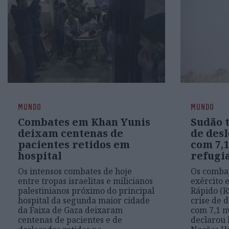
MUNDO
MUNDO
Combates em Khan Yunis
Sudão 
deixam centenas de
de des
pacientes retidos em
com 7,
hospital
refugi
Os intensos combates de hoje
Os combat
entre tropas israelitas e milicianos
exército 
palestinianos próximo do principal
Rápido (R
hospital da segunda maior cidade
crise de 
da Faixa de Gaza deixaram
com 7,1 m
centenas de pacientes e de
declarou 