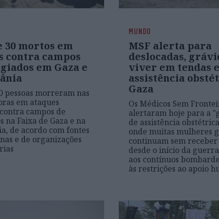
MUNDO
e 30 mortos em
MSF alerta para
s contra campos
deslocadas, grávi
ugiados em Gaza e
viver em tendas 
dânia
assistência obsté
Gaza
0 pessoas morreram nas
oras em ataques
Os Médicos Sem Frontei
s contra campos de
alertaram hoje para a "g
s na Faixa de Gaza e na
de assistência obstétric
ia, de acordo com fontes
onde muitas mulheres g
anas e de organizações
continuam sem receber 
rias
desde o início da guerr
aos contínuos bombard
às restrições ao apoio 