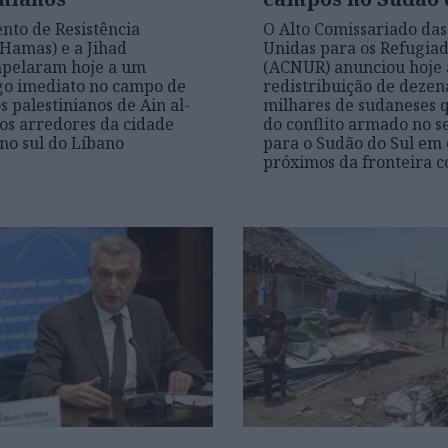
to de Resistência
O Alto Comissariado da
(Hamas) e a Jihad
Unidas para os Refugia
apelaram hoje a um
(ACNUR) anunciou hoje 
go imediato no campo de
redistribuição de dezen
s palestinianos de Ain al-
milhares de sudaneses 
os arredores da cidade
do conflito armado no s
 no sul do Líbano
para o Sudão do Sul em
próximos da fronteira