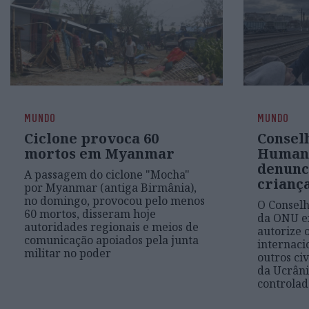
MUNDO
MUNDO
Ciclone provoca 60
Conselh
mortos em Myanmar
Human
denunc
A passagem do ciclone "Mocha"
criança
por Myanmar (antiga Birmânia),
no domingo, provocou pelo menos
O Conselh
60 mortos, disseram hoje
da ONU ex
autoridades regionais e meios de
autorize 
comunicação apoiados pela junta
internacio
militar no poder
outros ci
da Ucrâni
controlad