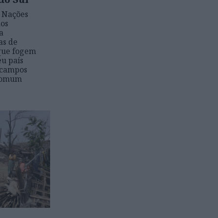
s Nações
dos
a
as de
que fogem
eu país
 campos
 comum