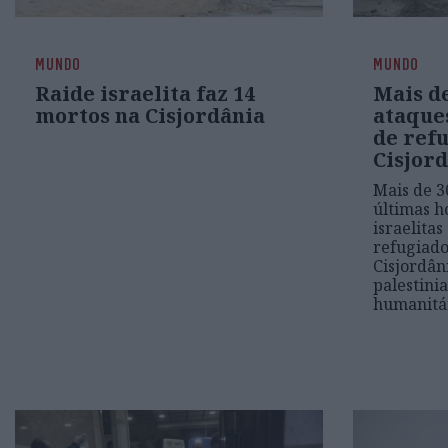
MUNDO
MUNDO
Raide israelita faz 14
Mais d
mortos na Cisjordânia
ataque
de ref
Cisjor
Mais de 3
últimas h
israelita
refugiado
Cisjordân
palestini
humanitá