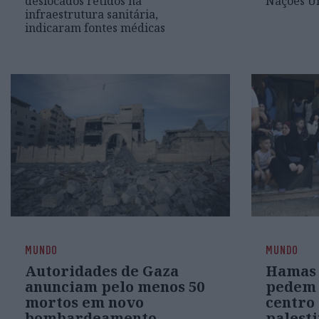
deslocados retidos na
Nações U
infraestrutura sanitária,
indicaram fontes médicas
MUNDO
MUNDO
Autoridades de Gaza
Hamas 
anunciam pelo menos 50
pedem 
mortos em novo
centro
bombardeamento
palest