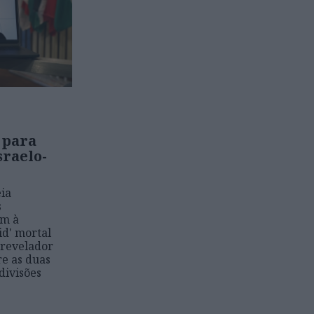
 para
sraelo-
ia
s
im à
id' mortal
, revelador
re as duas
divisões