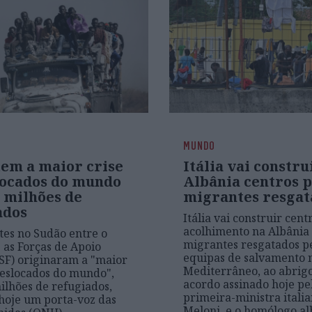
MUNDO
tem a maior crise
Itália vai constru
locados do mundo
Albânia centros 
1 milhões de
migrantes resgat
ados
Itália vai construir cent
acolhimento na Albânia
es no Sudão entre o
migrantes resgatados p
e as Forças de Apoio
equipas de salvamento 
SF) originaram a "maior
Mediterrâneo, ao abrig
deslocados do mundo",
acordo assinado hoje pe
ilhões de refugiados,
primeira-ministra italia
hoje um porta-voz das
Meloni, e o homólogo al