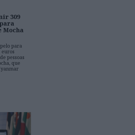
ir 309
 para
ne Mocha
pelo para
 euros
 de pessoas
ocha, que
 Myanmar