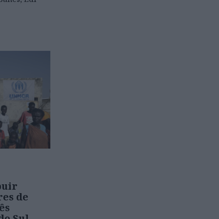
buir
res de
ês
do Sul