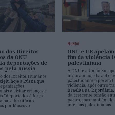
MUNDO
o dos Direitos
ONU e UE apelam
os da ONU
fim da violência i
ia deportações de
palestiniana
s pela Rússia
A ONU e a União Europe
instaram hoje Israel e o
o dos Direitos Humanos
palestinianos a porem f
igiu hoje à Rússia que
violência, após outro 'ra
organizações
israelita na Cisjordânia
nais a visitar crianças e
da crescente tensão ent
vis "deportados à força"
partes, mas também de 
a para territórios
internas palestinianas
os por Moscovo