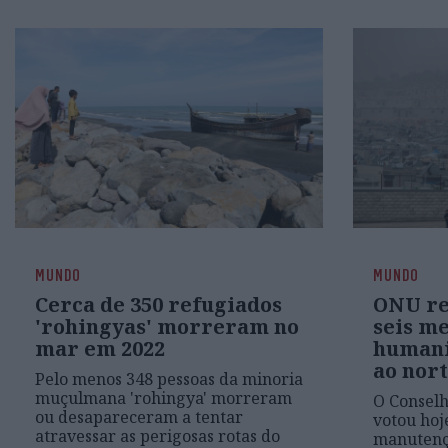
MUNDO
MUNDO
Cerca de 350 refugiados
ONU re
'rohingyas' morreram no
seis me
mar em 2022
humani
ao nort
Pelo menos 348 pessoas da minoria
muçulmana 'rohingya' morreram
O Consel
ou desapareceram a tentar
votou hoj
atravessar as perigosas rotas do
manutençã