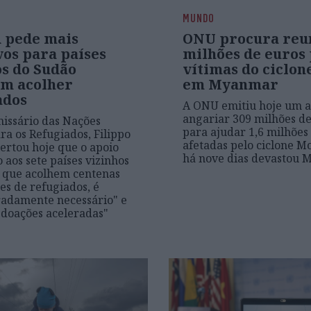
MUNDO
 pede mais
ONU procura reun
vos para países
milhões de euros
os do Sudão
vítimas do ciclo
m acolher
em Myanmar
ados
A ONU emitiu hoje um a
angariar 309 milhões de
missário das Nações
para ajudar 1,6 milhões
ra os Refugiados, Filippo
afetadas pelo ciclone M
lertou hoje que o apoio
há nove dias devastou
 aos sete países vizinhos
 que acolhem centenas
es de refugiados, é
adamente necessário" e
"doações aceleradas"