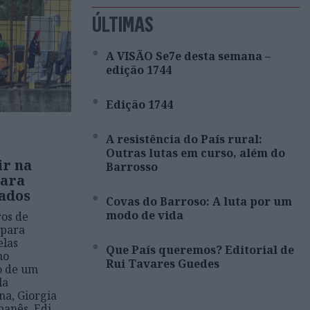
ÚLTIMAS
A VISÃO Se7e desta semana –
edição 1744
Edição 1744
A resistência do País rural:
Outras lutas em curso, além do
ir na
Barrosso
para
ados
Covas do Barroso: A luta por um
modo de vida
ros de
 para
elas
Que País queremos? Editorial de
no
Rui Tavares Guedes
o de um
la
na, Giorgia
banês, Edi