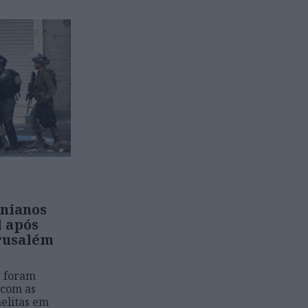
inianos
l após
rusalém
s foram
 com as
aelitas em