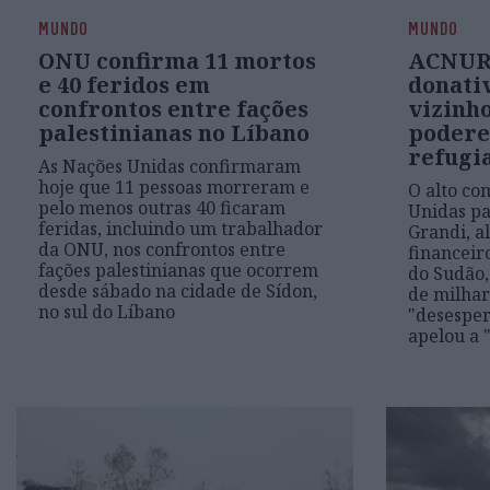
MUNDO
MUNDO
ONU confirma 11 mortos
ACNUR
e 40 feridos em
donati
confrontos entre fações
vizinh
palestinianas no Líbano
podere
refugi
As Nações Unidas confirmaram
hoje que 11 pessoas morreram e
O alto co
pelo menos outras 40 ficaram
Unidas pa
feridas, incluindo um trabalhador
Grandi, a
da ONU, nos confrontos entre
financeiro
fações palestinianas que ocorrem
do Sudão,
desde sábado na cidade de Sídon,
de milhar
no sul do Líbano
"desesper
apelou a 