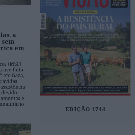
das, a
e sem
trica em
ras (MSF)
rave falta
a" em Gaza,
rávidas
assistência
a devido
eamentos e
humanitário
EDIÇÃO 1744