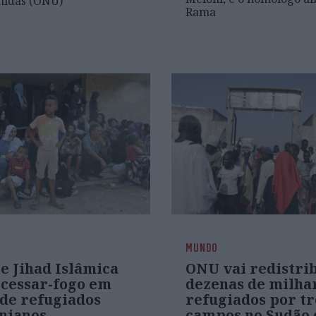
nidas (ONU)
Rama
MUNDO
e Jihad Islâmica
ONU vai redistri
cessar-fogo em
dezenas de milha
 de refugiados
refugiados por tr
inianos
campos no Sudão 