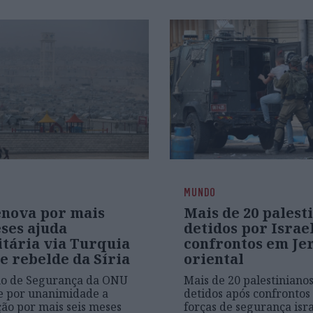
MUNDO
nova por mais
Mais de 20 palest
ses ajuda
detidos por Israe
tária via Turquia
confrontos em Je
e rebelde da Síria
oriental
ho de Segurança da ONU
Mais de 20 palestiniano
e por unanimidade a
detidos após confrontos
o por mais seis meses
forças de segurança isr