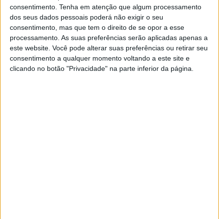
consentimento.
Tenha em atenção que algum processamento
Mais de cinco milhões de casos de dengue foram
registados no mundo, dos quais 4,1 milhões nas
dos seus dados pessoais poderá não exigir o seu
Américas, sendo o Brasil a nação mais
consentimento, mas que tem o direito de se opor a esse
afetada, com 2,9 milhões de casos, anunciou hoje
processamento. As suas preferências serão aplicadas apenas a
a Organização Mundial da Saúde (OMS)
este website. Você pode alterar suas preferências ou retirar seu
consentimento a qualquer momento voltando a este site e
clicando no botão "Privacidade" na parte inferior da página.
MUNDO
Programa de vacinação contra a
malária foi alargado em África