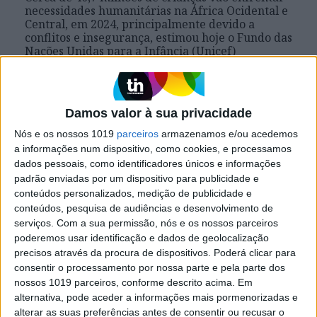
necessidades humanitárias na África Ocidental e
Central, em 2024, principalmente devido a
conflitos e insegurança, estimou hoje o Fundo das
Nações Unidas para a Infância (Unicef)
Damos valor à sua privacidade
Nós e os nossos 1019
parceiros
armazenamos e/ou acedemos
a informações num dispositivo, como cookies, e processamos
dados pessoais, como identificadores únicos e informações
padrão enviadas por um dispositivo para publicidade e
conteúdos personalizados, medição de publicidade e
conteúdos, pesquisa de audiências e desenvolvimento de
serviços.
Com a sua permissão, nós e os nossos parceiros
poderemos usar identificação e dados de geolocalização
precisos através da procura de dispositivos. Poderá clicar para
MUNDO
consentir o processamento por nossa parte e pela parte dos
Brasil é o país das Américas mais
nossos 1019 parceiros, conforme descrito acima. Em
afetado pela dengue este ano com
alternativa, pode aceder a informações mais pormenorizadas e
2,9 milhões de casos - OMS
alterar as suas preferências antes de consentir ou recusar o