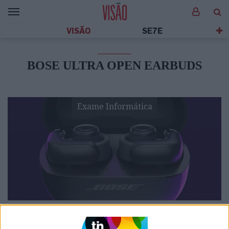
VISÃO
SE7E
BOSE ULTRA OPEN EARBUDS
Exame Informática
EXAME INFORMÁTICA
EXCLUSIVO