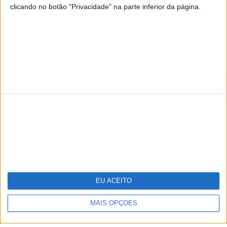
clicando no botão "Privacidade" na parte inferior da página.
TERMOS E CONDIÇÕES DE UTILIZAÇÃO
POLÍTICA DE PRIVACIDADDE
POLÍTICA DE COOKIES
Copyright © Trust in News. Todos os direitos reservados.
EU ACEITO
MAIS OPÇÕES