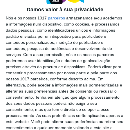
Bose Ultra Open Earbuds em
análise: Ouvir música (e o mundo)
Damos valor à sua privacidade
sem pausas
Nós e os nossos 1017
parceiros
armazenamos e/ou acedemos
A Bose aposta num formato ‘aberto’ com um
a informações num dispositivo, como cookies, e processamos
design fora do convencional, que prima pelo
dados pessoais, como identificadores únicos e informações
conforto e por permitir ouvir música e muito
padrão enviadas por um dispositivo para publicidade e
mais sem perder o contacto com o mundo em
conteúdos personalizados, medição de publicidade e
redor, mas que não é para todas as carteiras
conteúdos, pesquisa de audiências e desenvolvimento de
serviços.
Com a sua permissão, nós e os nossos parceiros
poderemos usar identificação e dados de geolocalização
precisos através da procura de dispositivos. Poderá clicar para
consentir o processamento por nossa parte e pela parte dos
nossos 1017 parceiros, conforme descrito acima. Em
SITES DO GRUPO TRUST IN NEWS
alternativa, pode aceder a informações mais pormenorizadas e
alterar as suas preferências antes de consentir ou recusar o
consentimento.
Tenha em atenção que algum processamento
dos seus dados pessoais poderá não exigir o seu
Visão
Visão Se7e
consentimento, mas que tem o direito de se opor a esse
processamento. As suas preferências serão aplicadas apenas a
este website. Você pode alterar suas preferências ou retirar seu
consentimento a qualquer momento voltando a este site e