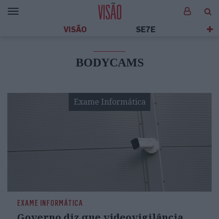
VISÃO
SE7E
BODYCAMS
Exame Informática
EXAME INFORMÁTICA
Governo diz que videovigilância