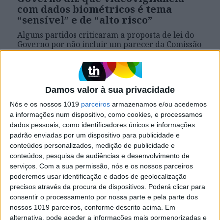
com dados biométricos é tema
“sensível” e de “alto risco”
Alguns partidos criticaram a proposta de lei do
Governo por não incluir um parecer da Comissão
Nacional de Proteção de Dados e destacaram os
riscos que câmaras de vigilância que identificam
pessoas podem ter nas liberdades dos cidadãos
Damos valor à sua privacidade
Nós e os nossos 1019
parceiros
armazenamos e/ou acedemos
Exame Informática
a informações num dispositivo, como cookies, e processamos
dados pessoais, como identificadores únicos e informações
padrão enviadas por um dispositivo para publicidade e
conteúdos personalizados, medição de publicidade e
conteúdos, pesquisa de audiências e desenvolvimento de
serviços.
Com a sua permissão, nós e os nossos parceiros
poderemos usar identificação e dados de geolocalização
precisos através da procura de dispositivos. Poderá clicar para
consentir o processamento por nossa parte e pela parte dos
nossos 1019 parceiros, conforme descrito acima. Em
EXAME INFORMÁTICA
alternativa, pode aceder a informações mais pormenorizadas e