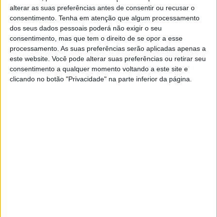
Governo quer videovigilância com
alterar as suas preferências antes de consentir ou recusar o
recolha de dados biométricos
consentimento.
Tenha em atenção que algum processamento
dos seus dados pessoais poderá não exigir o seu
Proposta de lei reforça ainda acesso das forças
consentimento, mas que tem o direito de se opor a esse
de segurança às imagens captadas por sistemas
processamento. As suas preferências serão aplicadas apenas a
de videovigilância. Está inclusive prevista a
este website. Você pode alterar suas preferências ou retirar seu
instalação de câmaras de segurança sem pedidos
consentimento a qualquer momento voltando a este site e
prévios, em casos excecionais, assim como o
acesso por parte das polícias a sistemas de
clicando no botão "Privacidade" na parte inferior da página.
videovigilância de “qualquer entidade pública ou
privada” em locais de acesso público
SITES DO GRUPO TRUST IN NEWS
Visão
Visão Se7e