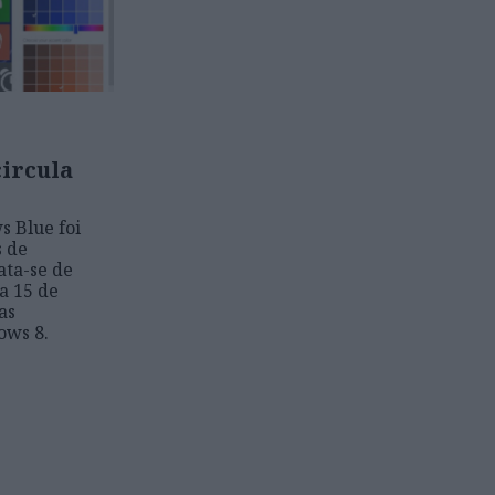
circula
s Blue foi
s de
ata-se de
a 15 de
as
ows 8.