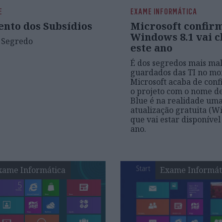
E
EXAME INFORMÁTICA
nto dos Subsídios
Microsoft confir
Windows 8.1 vai 
 Segredo
este ano
É dos segredos mais ma
guardados das TI no mo
Microsoft acaba de con
o projeto com o nome d
Blue é na realidade um
atualização gratuita (W
que vai estar disponível
ano.
xame Informática
Exame Informát