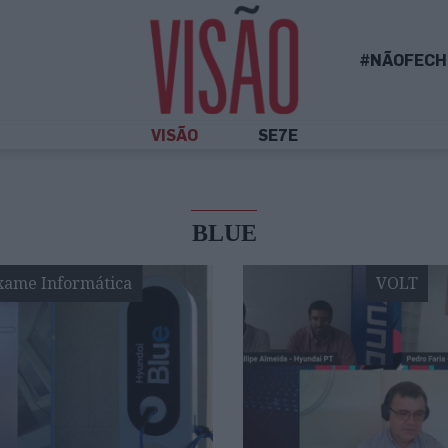
#NÃOFECH
VISÃO
SE7E
BLUE
xame Informática
VOLT