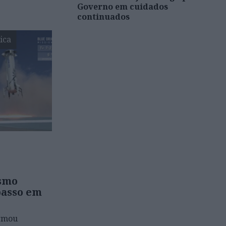
Governo em cuidados
continuados
ica
ismo
passo em
irmou