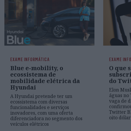
EXAME INFORMÁTICA
EXAME INF
Blue e-mobility, o
O que s
ecossistema de
subscri
mobilidade elétrica da
do Twi
Hyundai
Elon Musk
águas no 
A Hyundai pretende ter um
vaga de d
ecossistema com diversas
confirmou
funcionalidades e serviços
Twitter B
inovadores, com uma oferta
oito dóla
diferenciadora no segmento dos
veículos elétricos