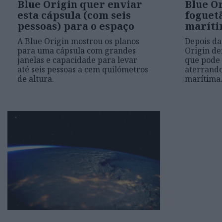
Blue Origin quer enviar
Blue O
esta cápsula (com seis
foguet
pessoas) para o espaço
marít
A Blue Origin mostrou os planos
Depois da
para uma cápsula com grandes
Origin d
janelas e capacidade para levar
que pode i
até seis pessoas a cem quilómetros
aterrand
de altura.
marítima