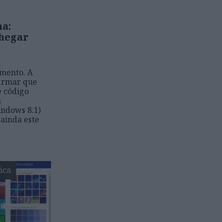
ma:
chegar
l
mento. A
firmar que
e código
a
indows 8.1)
 ainda este
ica