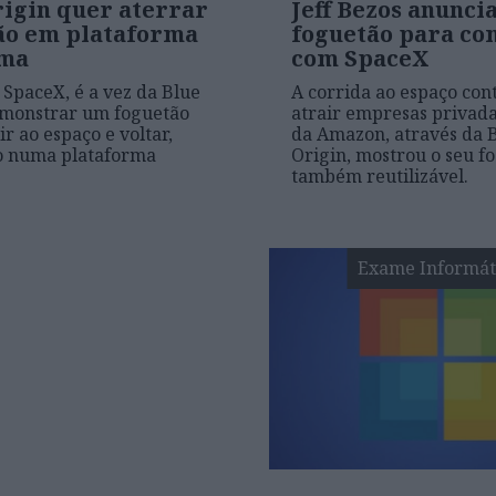
rigin quer aterrar
Jeff Bezos anunci
ão em plataforma
foguetão para co
ima
com SpaceX
 SpaceX, é a vez da Blue
A corrida ao espaço con
emonstrar um foguetão
atrair empresas privad
r ao espaço e voltar,
da Amazon, através da 
o numa plataforma
Origin, mostrou o seu f
.
também reutilizável.
Exame Informát