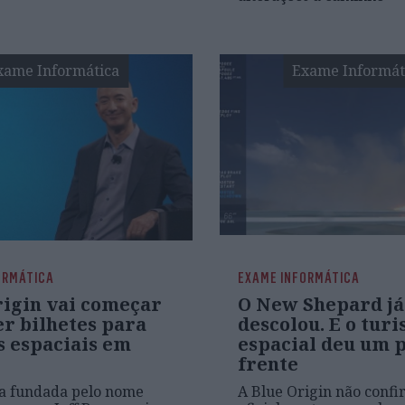
xame Informática
Exame Informát
ORMÁTICA
EXAME INFORMÁTICA
rigin vai começar
O New Shepard já
er bilhetes para
descolou. E o tur
s espaciais em
espacial deu um 
frente
a fundada pelo nome
A Blue Origin não conf