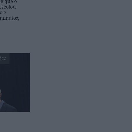
se que o
escolou
o e
 minutos,
ica