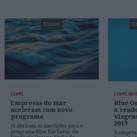
Exame
E
EXAME
EXAME INF
Empresas do mar
Blue O
aceleram com novo
a vend
programa
viagen
2019
Já abriram as inscrições para o
programa Blue Bio Value, da
A empres