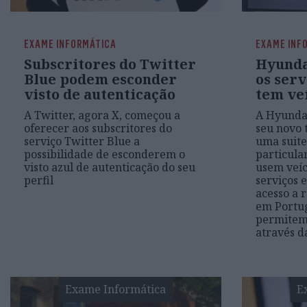
EXAME INFORMÁTICA
EXAME INF
Subscritores do Twitter
Hyundai
Blue podem esconder
os ser
visto de autenticação
tem veí
A Twitter, agora X, começou a
A Hyundai
oferecer aos subscritores do
seu novo 
serviço Twitter Blue a
uma suite
possibilidade de esconderem o
particula
visto azul de autenticação do seu
usem veícu
perfil
serviços 
acesso a 
em Portug
permitem
através d
Exame Informática
E