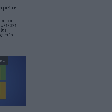
a
mpetir
tinua a
as. O CEO
Blue
oguetão
ica