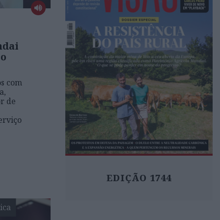
ndai
ço
os com
a,
r de
erviço
EDIÇÃO 1744
ica