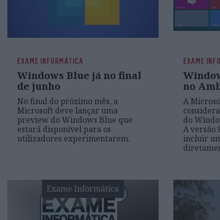
EXAME INFORMÁTICA
EXAME INF
Windows Blue já no final
Window
de junho
no Amb
No final do próximo mês, a
A Microso
Microsoft deve lançar uma
consider
preview do Windows Blue que
do Window
estará disponível para os
A versão 
utilizadores experimentarem.
incluir u
diretamen
Exame Informática