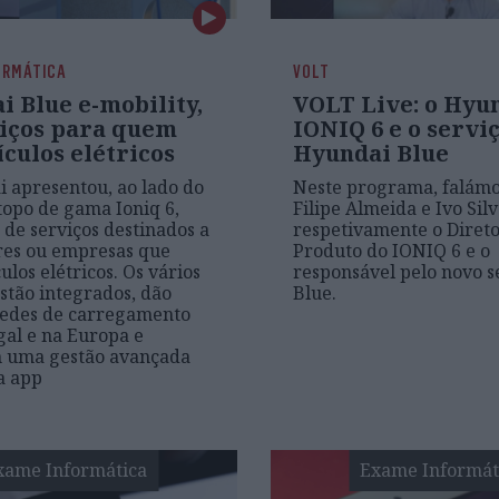
ORMÁTICA
VOLT
 Blue e-mobility,
VOLT Live: o Hyu
viços para quem
IONIQ 6 e o servi
culos elétricos
Hyundai Blue
 apresentou, ao lado do
Neste programa, falám
topo de gama Ioniq 6,
Filipe Almeida e Ivo Silv
 de serviços destinados a
respetivamente o Direto
res ou empresas que
Produto do IONIQ 6 e o
los elétricos. Os vários
responsável pelo novo s
estão integrados, dão
Blue.
redes de carregamento
al e na Europa e
 uma gestão avançada
a app
xame Informática
Exame Informát