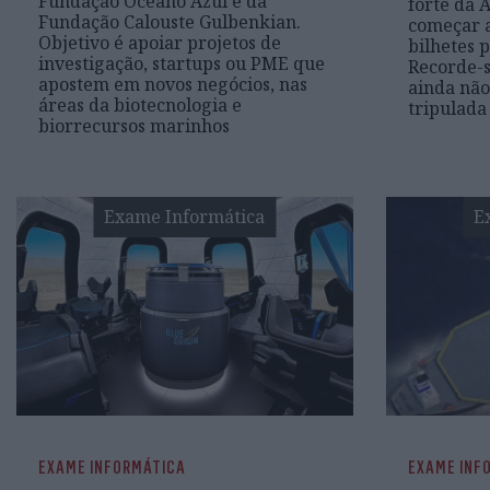
Fundação Oceano Azul e da
forte da A
Fundação Calouste Gulbenkian.
começar 
Objetivo é apoiar projetos de
bilhetes 
investigação, startups ou PME que
Recorde-s
apostem em novos negócios, nas
ainda nã
áreas da biotecnologia e
tripulada
biorrecursos marinhos
Exame Informática
E
EXAME INFORMÁTICA
EXAME INF