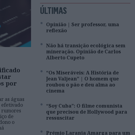
ÚLTIMAS
Opinião | Ser professor, uma
reflexão
Não há transição ecológica sem
mineração. Opinião de Carlos
Alberto Cupeto
ificado
“Os Miseráveis: A História de
star
Jean Valjean” | O homem que
os por
roubou o pão e deu alma ao
cinema
ar as águas
 efetivado
“Soy Cuba”: O filme comunista
s rumores
que precisou de Hollywood para
iço de
ressuscitar
 dono o
há
Prémio Laranja Amarga para um