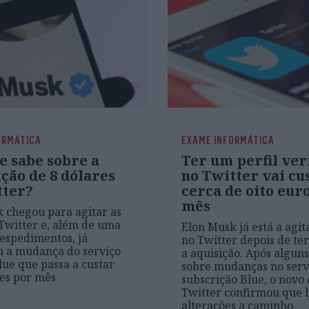
ORMÁTICA
EXAME INFORMÁTICA
e sabe sobre a
Ter um perfil ver
ção de 8 dólares
no Twitter vai cu
tter?
cerca de oito eur
mês
 chegou para agitar as
Twitter e, além de uma
Elon Musk já está a agit
espedimentos, já
no Twitter depois de ter
 a mudança do serviço
a aquisição. Após algun
lue que passa a custar
sobre mudanças no serv
res por mês
subscrição Blue, o novo
Twitter confirmou que 
alterações a caminho