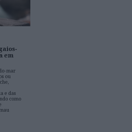
gaios-
ta em
-do-mar
os ou
che,
a e das
ando como
e
 mau