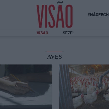
#NÃOFECH
VISÃO
SE7E
AVES