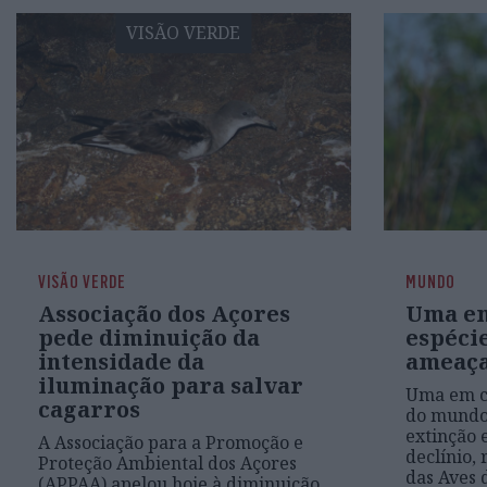
VISÃO VERDE
VISÃO VERDE
MUNDO
Associação dos Açores
Uma em
pede diminuição da
espécie
intensidade da
ameaça
iluminação para salvar
Uma em ca
cagarros
do mundo
extinção 
A Associação para a Promoção e
declínio, 
Proteção Ambiental dos Açores
das Aves
(APPAA) apelou hoje à diminuição