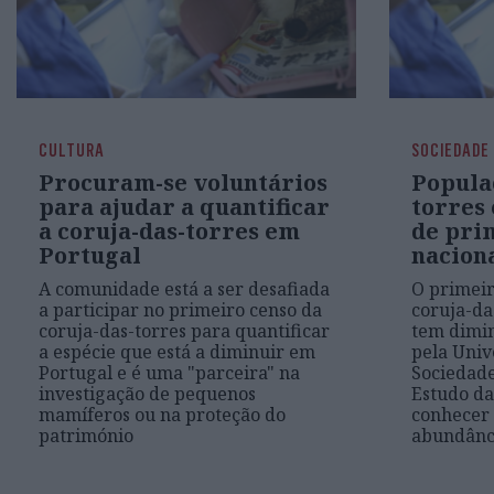
CULTURA
SOCIEDADE
Procuram-se voluntários
Popula
para ajudar a quantificar
torres
a coruja-das-torres em
de pri
Portugal
nacion
A comunidade está a ser desafiada
O primeir
a participar no primeiro censo da
coruja-da
coruja-das-torres para quantificar
tem dimin
a espécie que está a diminuir em
pela Univ
Portugal e é uma "parceira" na
Sociedade
investigação de pequenos
Estudo da
mamíferos ou na proteção do
conhecer 
património
abundânci