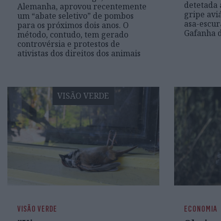
detetada 
Alemanha, aprovou recentemente
gripe avi
um “abate seletivo” de pombos
asa-escur
para os próximos dois anos. O
Gafanha d
método, contudo, tem gerado
controvérsia e protestos de
ativistas dos direitos dos animais
VISÃO VERDE
VISÃO VERDE
ECONOMIA