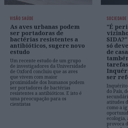
VISÃO SAÚDE
SOCIEDADE
As aves urbanas podem
"É per
ser portadoras de
vizinh
bactérias resistentes a
SIDA?"
antibióticos, sugere novo
só dev
estudo
de cas
também
Um recente estudo de um grupo
tarefas
de investigadores da Universidade
Inquéri
de Oxford concluiu que as aves
ser re
que vivem com maior
proximidade dos humanos podem
Inquérito
ser portadores de bactérias
do País, d
resistentes a antibióticos. E isto é
secundári
uma preocupação para os
atitudes 
cientistas
como a ig
oportunid
ecologia,
provoca d