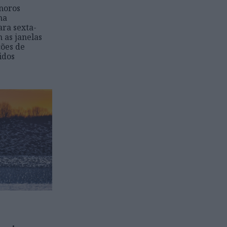
noros
na
ra sexta-
 as janelas
ções de
idos