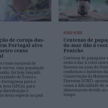
VISÃO VERDE
ção de coruja-das-
Centenas de papa
 em Portugal alvo
do-mar dão à cos
meiro censo
Peniche
al
Centenas de papagaios
estão a dar à costa mort
o censo nacional de
doentes na zona de Peni
s-torres, cuja população
confirmou o Instituto da
uído, foi hoje lançado
Conservação da Naturez
ersidade de Évora e
Florestas (ICNF), apont
 Portuguesa para o
causa a dificuldade de s
s Aves (SPEA), para
alimentarem devido ao
a distribuição e
tempo
a desta espécie no país