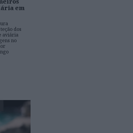
meiros
iária em
tura
eteção dos
e aviária
gens no
dor
ango
E