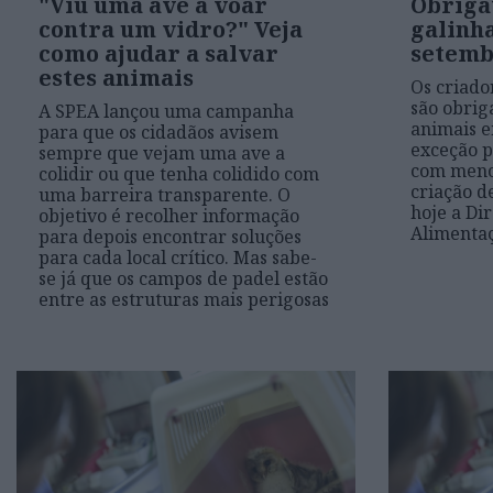
"Viu uma ave a voar
Obriga
contra um vidro?" Veja
galinh
como ajudar a salvar
setemb
estes animais
Os criado
são obrig
A SPEA lançou uma campanha
animais 
para que os cidadãos avisem
exceção p
sempre que vejam uma ave a
com menos
colidir ou que tenha colidido com
criação d
uma barreira transparente. O
hoje a Di
objetivo é recolher informação
Alimentaç
para depois encontrar soluções
para cada local crítico. Mas sabe-
se já que os campos de padel estão
entre as estruturas mais perigosas