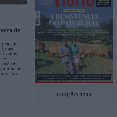
resca de
ar carne
el, mas
etizados,
 ser
ização da
ís, anunciou
entação e
EDIÇÃO 1744