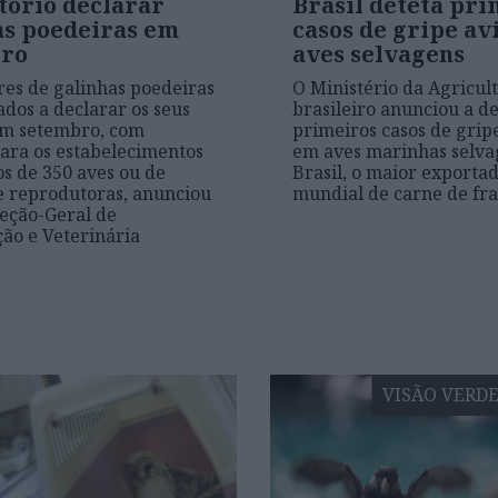
tório declarar
Brasil deteta pri
as poedeiras em
casos de gripe av
ro
aves selvagens
res de galinhas poedeiras
O Ministério da Agricul
ados a declarar os seus
brasileiro anunciou a d
em setembro, com
primeiros casos de grip
ara os estabelecimentos
em aves marinhas selva
 de 350 aves ou de
Brasil, o maior exporta
e reprodutoras, anunciou
mundial de carne de fr
reção-Geral de
ão e Veterinária
VISÃO VERD