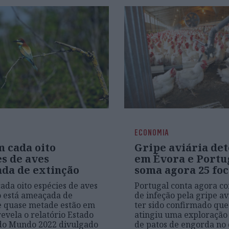
ECONOMIA
 cada oito
Gripe aviária de
s de aves
em Évora e Portu
da de extinção
soma agora 25 foc
da oito espécies de aves
Portugal conta agora co
 está ameaçada de
de infeção pela gripe av
e quase metade estão em
ter sido confirmado que
revela o relatório Estado
atingiu uma exploração
 do Mundo 2022 divulgado
de patos de engorda no d