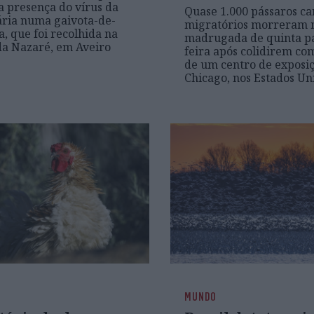
a presença do vírus da
Quase 1.000 pássaros ca
ária numa gaivota-de-
migratórios morreram 
a, que foi recolhida na
madrugada de quinta pa
a Nazaré, em Aveiro
feira após colidirem com
de um centro de exposi
Chicago, nos Estados Un
MUNDO