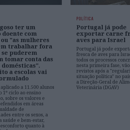
POLÍTICA
igoso ter um
Portugal já pode
o doente com
exportar carne f
 ou "as mulheres
aves para Israel
em trabalhar fora
Portugal já pode export
a se puderem
fresca de aves para Isra
 tomar conta das
todos os processos concr
 domésticas".
nesta primeira fase, vão
revistos após a "regular
to a escolas vai
situação política" no pa
formulado
a Direção-Geral de Alim
 aplicado a 11.500 alunos
Veterinária (DGAV)
o 1º ciclo ao ensino
o, sobre os valores e
defendidos em áreas
ualdade de
ades entre os sexos, a
 a saúde e bem-estar,
esconforto quanto à