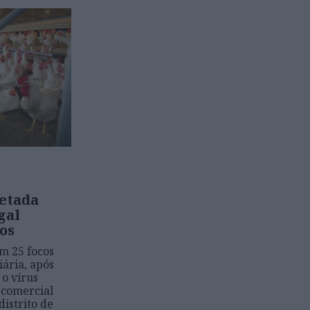
tetada
gal
os
m 25 focos
iária, após
 o vírus
 comercial
istrito de