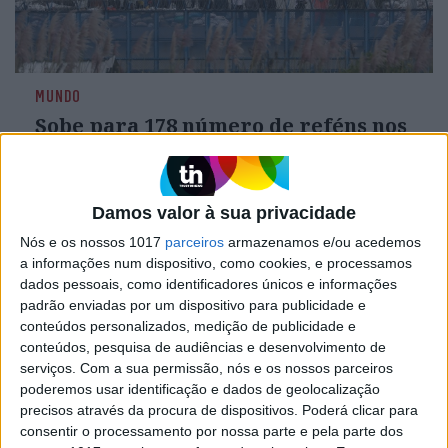
MUNDO
Sobe para 178 número de reféns nos
motins em sete prisões do Equador
Os guardas feitos reféns nos motins simultâneos
ocorridos em prisões do Equador são já 178, após
Damos valor à sua privacidade
o alastramento a mais estabelecimentos
prisionais da crise em curso no país, indicou hoje
Nós e os nossos 1017
parceiros
armazenamos e/ou acedemos
a agência penitenciária do Estado
a informações num dispositivo, como cookies, e processamos
dados pessoais, como identificadores únicos e informações
padrão enviadas por um dispositivo para publicidade e
conteúdos personalizados, medição de publicidade e
conteúdos, pesquisa de audiências e desenvolvimento de
serviços.
Com a sua permissão, nós e os nossos parceiros
poderemos usar identificação e dados de geolocalização
precisos através da procura de dispositivos. Poderá clicar para
consentir o processamento por nossa parte e pela parte dos