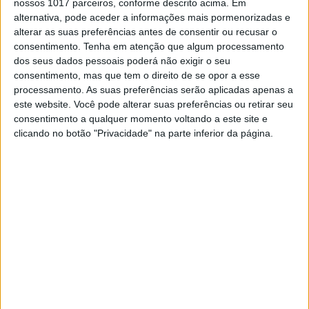
nossos 1017 parceiros, conforme descrito acima. Em
alternativa, pode aceder a informações mais pormenorizadas e
alterar as suas preferências antes de consentir ou recusar o
consentimento.
Tenha em atenção que algum processamento
dos seus dados pessoais poderá não exigir o seu
MUNDO
consentimento, mas que tem o direito de se opor a esse
Pelo menos 140 jornalistas
processamento. As suas preferências serão aplicadas apenas a
assassinados em 2023, 81 só em Gaza
este website. Você pode alterar suas preferências ou retirar seu
consentimento a qualquer momento voltando a este site e
O ano de 2023 foi o ano mais mortífero da última
clicando no botão "Privacidade" na parte inferior da página.
década para os jornalistas, segundo o relatório
anual da Campanha do Emblema de Imprensa,
que registou pelo menos 140 mortes violentas de
repórteres em 28 países