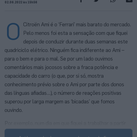
02.06.2022 às 15h56
O
Citroën Ami é o ‘Ferrari’ mais barato do mercado.
Pelo menos foi esta a sensação com que fiquei
depois de conduzir durante duas semanas este
quadriciclo elétrico. Ninguém fica indiferente ao Ami –
para o bem e para o mal. Se por um lado ouvimos
comentários mais jocosos sobre a fraca potência e
capacidade do carro (o que, por si só, mostra
conhecimento prévio sobre o Ami por parte dos donos
das línguas afiadas…), o número de reações positivas
superou por larga margem as ‘bicadas’ que fomos
ouvindo.
Por exemplo, num dia em que fiquei a trabalhar a partir
de casa e o carro estava estacionado na rua, fiz algumas