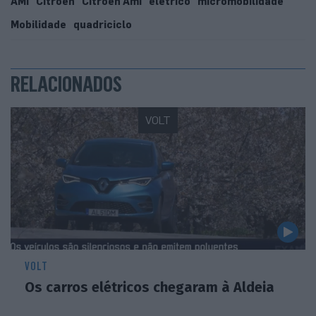
AMI
Citroën
Citroën Ami
eletrico
micromobilidade
Mobilidade
quadriciclo
RELACIONADOS
VOLT
VOLT
Os carros elétricos chegaram à Aldeia