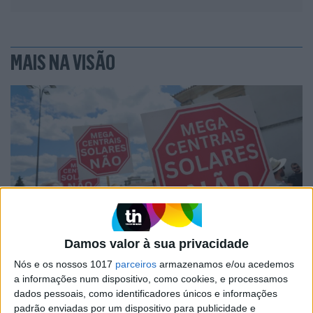
MAIS NA VISÃO
Damos valor à sua privacidade
SOCIEDADE
EXCLUSIVO
A resistência do País rural: Outras lutas
Nós e os nossos 1017
parceiros
armazenamos e/ou acedemos
em curso, além do Barrosso
a informações num dispositivo, como cookies, e processamos
dados pessoais, como identificadores únicos e informações
padrão enviadas por um dispositivo para publicidade e