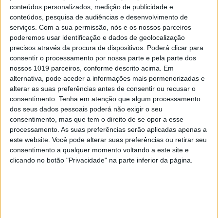
essa forma. Sim, porque os balões de Gusmão eram
conteúdos personalizados, medição de publicidade e
aeróstatos como conhecemos de ver em
conteúdos, pesquisa de audiências e desenvolvimento de
serviços.
Com a sua permissão, nós e os nossos parceiros
ilustrações, embora pequeninos e incapazes de
poderemos usar identificação e dados de geolocalização
transportarem pessoas.
precisos através da procura de dispositivos. Poderá clicar para
consentir o processamento por nossa parte e pela parte dos
As experiências de Gusmão tiveram lugar no
nossos 1019 parceiros, conforme descrito acima. Em
palácio real, à beira do Tejo. Da primeira vez, o
alternativa, pode aceder a informações mais pormenorizadas e
alterar as suas preferências antes de consentir ou recusar o
balãozinho incendiou-se antes de levantar voo. Da
consentimento.
Tenha em atenção que algum processamento
segunda, a coisa correu melhor. E seguiram-se
dos seus dados pessoais poderá não exigir o seu
mais três ensaios, no último dos quais um balão já
consentimento, mas que tem o direito de se opor a esse
processamento. As suas preferências serão aplicadas apenas a
maior se elevou em pleno Terreiro do Paço,
este website. Você pode alterar suas preferências ou retirar seu
deixando toda a gente de boca aberta de espanto.
consentimento a qualquer momento voltando a este site e
clicando no botão "Privacidade" na parte inferior da página.
Mais tarde, o inventor teve problemas com a
Inquisição e tentou fugir para Inglaterra o mais
depressa que pôde. Se os seus balões funcionassem
mesmo, poderia ter optado pela via aérea…