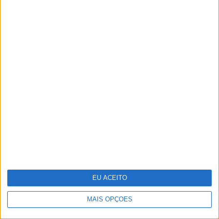
Júlia Palha e José Mata protagonizam
cenas quentes no primeiro episódio de
"A Serra"
EU ACEITO
MAIS OPÇÕES
Do Liberation Day ao Acordo de