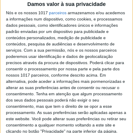
Damos valor à sua privacidade
vídeos íntimos na Internet
Nós e os nossos 1017
parceiros
armazenamos e/ou acedemos
Veja as FOTOS e conheça as Sex Tapes caseiras
a informações num dispositivo, como cookies, e processamos
realizadas por famosos que têm milhares de
visualizações na Internet
dados pessoais, como identificadores únicos e informações
padrão enviadas por um dispositivo para publicidade e
conteúdos personalizados, medição de publicidade e
conteúdos, pesquisa de audiências e desenvolvimento de
serviços.
Com a sua permissão, nós e os nossos parceiros
poderemos usar identificação e dados de geolocalização
precisos através da procura de dispositivos. Poderá clicar para
SITES DO GRUPO TRUST IN NEWS
consentir o processamento por nossa parte e pela parte dos
nossos 1017 parceiros, conforme descrito acima. Em
alternativa, pode aceder a informações mais pormenorizadas e
Visão
Visão Se7e
alterar as suas preferências antes de consentir ou recusar o
consentimento.
Tenha em atenção que algum processamento
dos seus dados pessoais poderá não exigir o seu
consentimento, mas que tem o direito de se opor a esse
processamento. As suas preferências serão aplicadas apenas a
este website. Você pode alterar suas preferências ou retirar seu
consentimento a qualquer momento voltando a este site e
clicando no botão "Privacidade" na parte inferior da página.