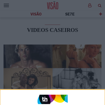
VISÃO
SE7E
VIDEOS CASEIROS
SOCIEDADE
Celebridades que viram os seus