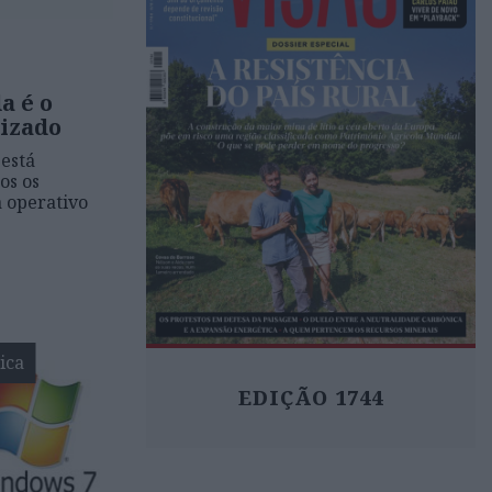
a é o
lizado
 está
os os
 operativo
ica
EDIÇÃO 1744