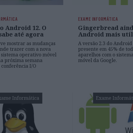
ORMÁTICA
EXAME INFORMÁTICA
o Android 12. O
Gingerbread aind
sabe até agora
Android mais uti
eve mostrar as mudanças
A versão 2.3 do Android
nde trazer com a nova
presente em 45% de tod
 sistema operativo móvel
aparelhos com o sistema
na próxima semana
móvel da Google.
 conferência I/O
xame Informática
Exame Informát