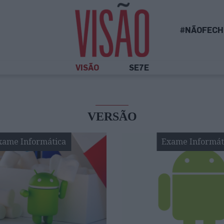
#NÃOFECH
VISÃO
SE7E
VERSÃO
xame Informática
Exame Informát