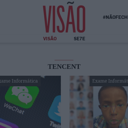
#NÃOFECH
VISÃO
SE7E
TENCENT
xame Informática
Exame Informát