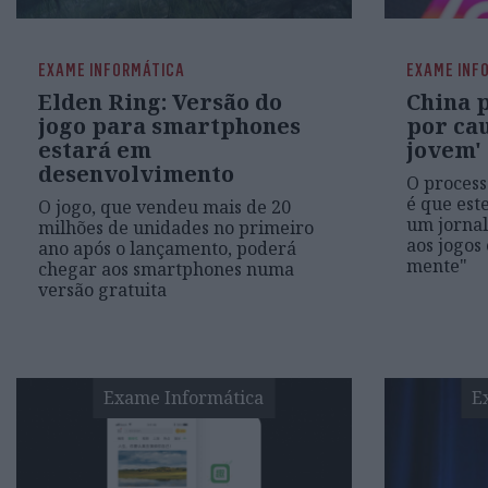
EXAME INFORMÁTICA
EXAME INF
Elden Ring: Versão do
China 
jogo para smartphones
por ca
estará em
jovem'
desenvolvimento
O process
é que est
O jogo, que vendeu mais de 20
um jornal
milhões de unidades no primeiro
aos jogos
ano após o lançamento, poderá
mente"
chegar aos smartphones numa
versão gratuita
Exame Informática
E