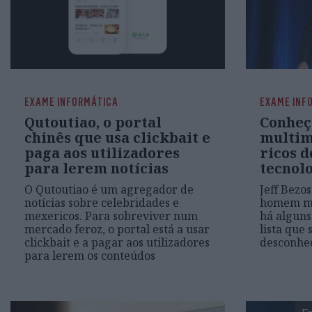
EXAME INFORMÁTICA
EXAME INF
Qutoutiao, o portal
Conheç
chinês que usa clickbait e
multim
paga aos utilizadores
ricos 
para lerem notícias
tecnol
O Qutoutiao é um agregador de
Jeff Bezos
notícias sobre celebridades e
homem ma
mexericos. Para sobreviver num
há alguns
mercado feroz, o portal está a usar
lista que
clickbait e a pagar aos utilizadores
desconhe
para lerem os conteúdos