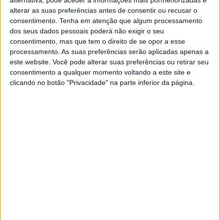
FOTOGRAFIA
alterar as suas preferências antes de consentir ou recusar o
As fotografias inéditas da
consentimento.
Tenha em atenção que algum processamento
escravidão que Sebastião Salgado
dos seus dados pessoais poderá não exigir o seu
encontrou nas minas de ouro do
consentimento, mas que tem o direito de se opor a esse
Brasil
processamento. As suas preferências serão aplicadas apenas a
este website. Você pode alterar suas preferências ou retirar seu
É uma espécie de regresso às origens: numa
consentimento a qualquer momento voltando a este site e
edição especial, o fotógrafo brasileiro revela
clicando no botão "Privacidade" na parte inferior da página.
novas perspectivas da corrida ao ouro na selva
amazónica, revisitando o trabalho que lançou a
sua carreira internacional