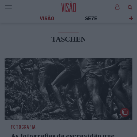
VISÃO
SE7E
TASCHEN
FOTOGRAFIA
As fotografias da escravidão que