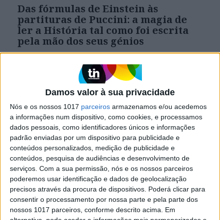
Das fórmulas de Einstein às
partituras de Puccini: a magia de
ler a História tal como foi escrita
pela mão dos seus génios
O brasileiro Pedro Corrêa do Lago reuniu uma
das melhores coleções particulares de cartas e
documentos autógrafos do mundo, agora
revelada num livro surpreendente
Damos valor à sua privacidade
Nós e os nossos 1017
parceiros
armazenamos e/ou acedemos
a informações num dispositivo, como cookies, e processamos
dados pessoais, como identificadores únicos e informações
padrão enviadas por um dispositivo para publicidade e
conteúdos personalizados, medição de publicidade e
conteúdos, pesquisa de audiências e desenvolvimento de
serviços.
Com a sua permissão, nós e os nossos parceiros
poderemos usar identificação e dados de geolocalização
precisos através da procura de dispositivos. Poderá clicar para
consentir o processamento por nossa parte e pela parte dos
nossos 1017 parceiros, conforme descrito acima. Em
alternativa, pode aceder a informações mais pormenorizadas e