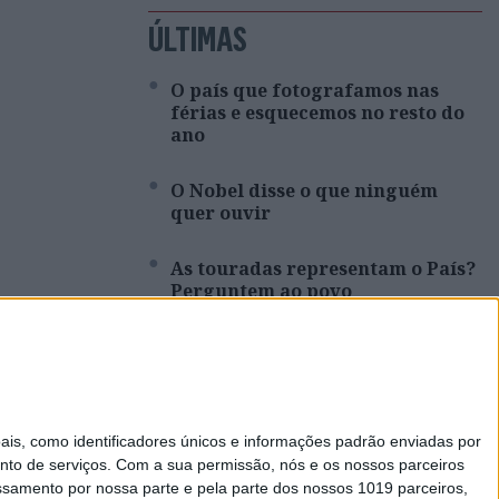
ÚLTIMAS
O país que fotografamos nas
férias e esquecemos no resto do
ano
O Nobel disse o que ninguém
quer ouvir
As touradas representam o País?
Perguntem ao povo
Cartoon: Um Simbalino à Sexta,
por José António Fundo
Entre a neutralidade carbónica e
s, como identificadores únicos e informações padrão enviadas por
a expansão energética
nto de serviços.
Com a sua permissão, nós e os nossos parceiros
essamento por nossa parte e pela parte dos nossos 1019 parceiros,