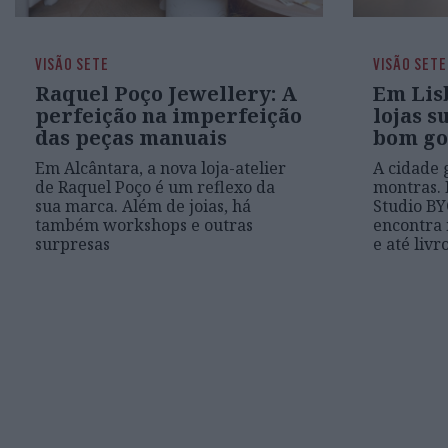
VISÃO SETE
VISÃO SETE
Raquel Poço Jewellery: A
Em Lisb
perfeição na imperfeição
lojas s
das peças manuais
bom go
Em Alcântara, a nova loja-atelier
A cidade 
de Raquel Poço é um reflexo da
montras. 
sua marca. Além de joias, há
Studio B
também workshops e outras
encontra 
surpresas
e até livr