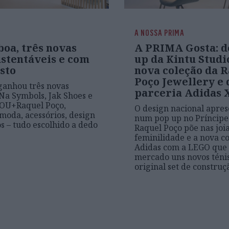
A NOSSA PRIMA
oa, três novas
A PRIMA Gosta: d
ustentáveis e com
up da Kintu Studi
sto
nova coleção da 
Poço Jewellery e 
ganhou três novas
parceria Adidas 
Na Symbols, Jak Shoes e
YOU+Raquel Poço,
O design nacional apres
moda, acessórios, design
num pop up no Príncipe 
os – tudo escolhido a dedo
Raquel Poço põe nas joia
feminilidade e a nova c
Adidas com a LEGO que
mercado uns novos téni
original set de construç