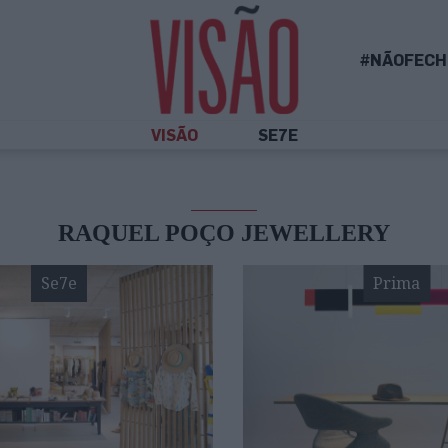
#NÃOFECH
VISÃO
SE7E
RAQUEL POÇO JEWELLERY
Se7e
Prima