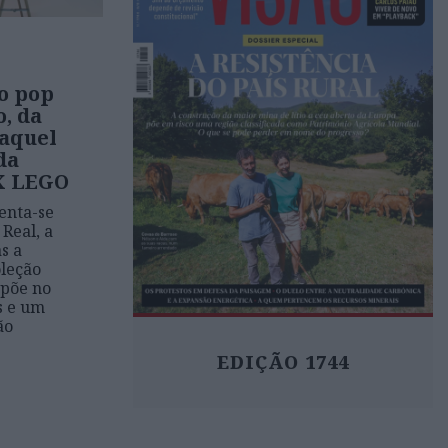
o pop
o, da
Raquel
da
X LEGO
enta-se
Real, a
s a
oleção
 põe no
s e um
ão
EDIÇÃO 1744