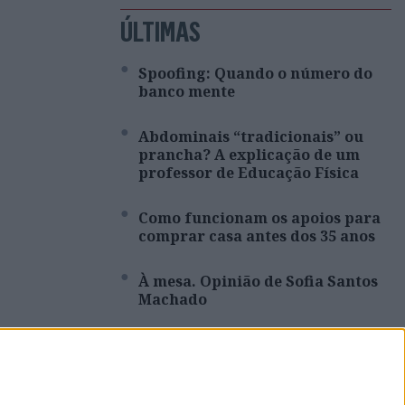
ÚLTIMAS
Spoofing: Quando o número do
banco mente
Abdominais “tradicionais” ou
prancha? A explicação de um
professor de Educação Física
Como funcionam os apoios para
comprar casa antes dos 35 anos
À mesa. Opinião de Sofia Santos
Machado
Inventário do Eclipse: Grande
Umbra, pela escritora Cristina
Drios