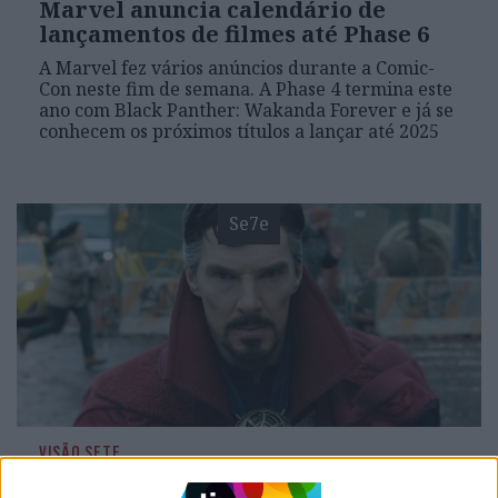
Marvel anuncia calendário de
lançamentos de filmes até Phase 6
A Marvel fez vários anúncios durante a Comic-
Con neste fim de semana. A Phase 4 termina este
ano com Black Panther: Wakanda Forever e já se
conhecem os próximos títulos a lançar até 2025
Se7e
VISÃO SETE
"Dr. Estranho no Multiverso da