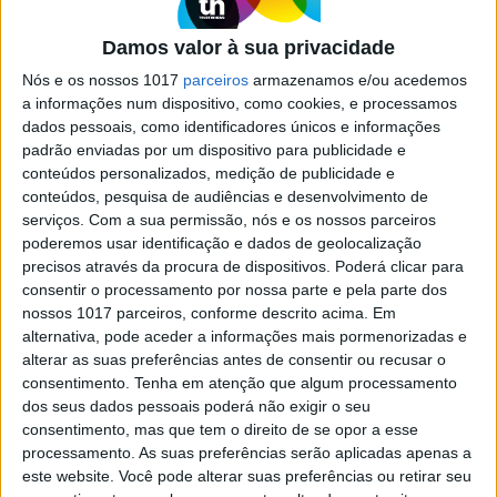
Loucura": O terror chegou à Marvel
Uma das produções mais sombrias da saga de
Damos valor à sua privacidade
super-heróis, conduzida por Sam Raimi. Depois
Nós e os nossos 1017
parceiros
armazenamos e/ou acedemos
do cinema, "Dr. Estranho no Multiverso da
a informações num dispositivo, como cookies, e processamos
Loucura" estreia-se no canal Disney+
dados pessoais, como identificadores únicos e informações
padrão enviadas por um dispositivo para publicidade e
conteúdos personalizados, medição de publicidade e
conteúdos, pesquisa de audiências e desenvolvimento de
Exame Informática
serviços.
Com a sua permissão, nós e os nossos parceiros
poderemos usar identificação e dados de geolocalização
precisos através da procura de dispositivos. Poderá clicar para
consentir o processamento por nossa parte e pela parte dos
nossos 1017 parceiros, conforme descrito acima. Em
alternativa, pode aceder a informações mais pormenorizadas e
alterar as suas preferências antes de consentir ou recusar o
consentimento.
Tenha em atenção que algum processamento
dos seus dados pessoais poderá não exigir o seu
EXAME INFORMÁTICA
consentimento, mas que tem o direito de se opor a esse
processamento. As suas preferências serão aplicadas apenas a
Nova temporada de Fortnite: com
este website. Você pode alterar suas preferências ou retirar seu
Doutor Estranho e sem construção