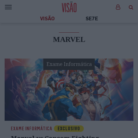
VISÃO
SE7E
MARVEL
Exame Informática
EXAME INFORMÁTICA
EXCLUSIVO