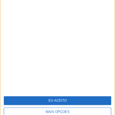
TERMOS E CONDIÇÕES DE UTILIZAÇÃO
POLÍTICA DE PRIVACIDADDE
POLÍTICA DE COOKIES
Copyright © Trust in News. Todos os direitos reservados.
EU ACEITO
MAIS OPÇÕES