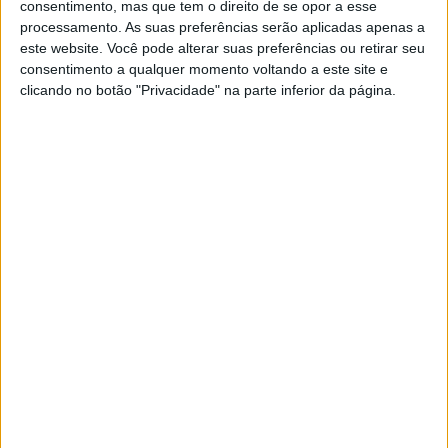
consentimento, mas que tem o direito de se opor a esse
processamento. As suas preferências serão aplicadas apenas a
este website. Você pode alterar suas preferências ou retirar seu
consentimento a qualquer momento voltando a este site e
clicando no botão "Privacidade" na parte inferior da página.
SOCIEDADE
Mobilidade partilhada: Quando os
meus veículos são os teus veículos
também
Crónica da semana em que andei, pela primeira
vez, numa bicicleta e numa scooter elétrica e que
também experimentei um serviço de carsharing.
Depois destas experiências, já posso dizer que
Lisboa é uma cidade com mobilidade partilhada.
E isto ainda agora começou
Se7e