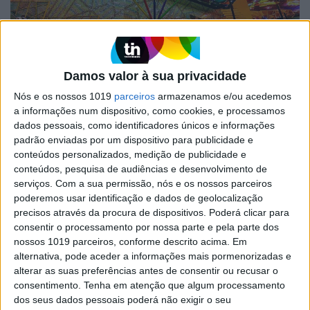
Damos valor à sua privacidade
VISÃO SETE
Nós e os nossos 1019
parceiros
armazenamos e/ou acedemos
Pare, escute e olhe: Visitas para
a informações num dispositivo, como cookies, e processamos
(re)viver Lisboa através das suas
dados pessoais, como identificadores únicos e informações
estações de metro
padrão enviadas por um dispositivo para publicidade e
conteúdos personalizados, medição de publicidade e
Até julho, na última quinta-feira de cada mês, há
visitas guiadas gratuitas às estações de metro de
conteúdos, pesquisa de audiências e desenvolvimento de
Lisboa
serviços.
Com a sua permissão, nós e os nossos parceiros
poderemos usar identificação e dados de geolocalização
precisos através da procura de dispositivos. Poderá clicar para
consentir o processamento por nossa parte e pela parte dos
nossos 1019 parceiros, conforme descrito acima. Em
alternativa, pode aceder a informações mais pormenorizadas e
alterar as suas preferências antes de consentir ou recusar o
consentimento.
Tenha em atenção que algum processamento
dos seus dados pessoais poderá não exigir o seu