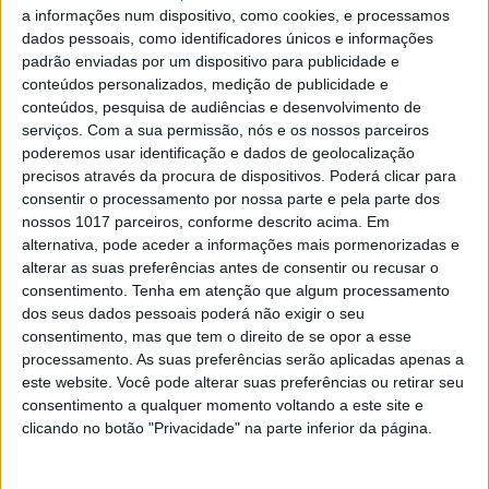
a informações num dispositivo, como cookies, e processamos
A Frunk.at desenvolve malas frontais, conhecidas
dados pessoais, como identificadores únicos e informações
por frunks, para mais de uma dezena de
padrão enviadas por um dispositivo para publicidade e
automóveis. Testamos esta solução num Kia e-
Niro.
conteúdos personalizados, medição de publicidade e
conteúdos, pesquisa de audiências e desenvolvimento de
serviços.
Com a sua permissão, nós e os nossos parceiros
poderemos usar identificação e dados de geolocalização
precisos através da procura de dispositivos. Poderá clicar para
consentir o processamento por nossa parte e pela parte dos
nossos 1017 parceiros, conforme descrito acima. Em
alternativa, pode aceder a informações mais pormenorizadas e
alterar as suas preferências antes de consentir ou recusar o
consentimento.
Tenha em atenção que algum processamento
dos seus dados pessoais poderá não exigir o seu
consentimento, mas que tem o direito de se opor a esse
processamento. As suas preferências serão aplicadas apenas a
este website. Você pode alterar suas preferências ou retirar seu
ATUALIDADE
consentimento a qualquer momento voltando a este site e
clicando no botão "Privacidade" na parte inferior da página.
Mala-robô usa Inteligência
Artificial para guiar utilizadores
com limitações visuais