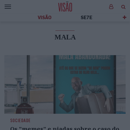
VISÃO
SE7E
MALA
SOCIEDADE
Os "memes" e piadas sobre o caso do