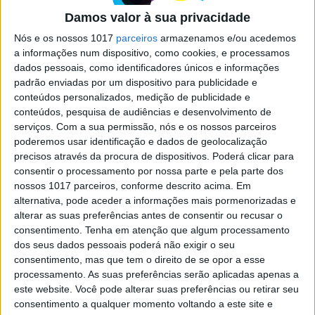
ou como isto anda tudo ligado
Damos valor à sua privacidade
A Física e as buscas científicas estão na ordem do
Nós e os nossos 1017
parceiros
armazenamos e/ou acedemos
dia, à boleia do filme deste verão,
a informações num dispositivo, como cookies, e processamos
"Oppenheimer". E o que terá a poesia a ver com
dados pessoais, como identificadores únicos e informações
robots e Inteligência Artificial?... Quatro novos
padrão enviadas por um dispositivo para publicidade e
livros para mentes curiosas
conteúdos personalizados, medição de publicidade e
conteúdos, pesquisa de audiências e desenvolvimento de
serviços.
Com a sua permissão, nós e os nossos parceiros
poderemos usar identificação e dados de geolocalização
precisos através da procura de dispositivos. Poderá clicar para
consentir o processamento por nossa parte e pela parte dos
SITES DO GRUPO TRUST IN NEWS
nossos 1017 parceiros, conforme descrito acima. Em
alternativa, pode aceder a informações mais pormenorizadas e
alterar as suas preferências antes de consentir ou recusar o
consentimento.
Tenha em atenção que algum processamento
Visão
Visão Se7e
dos seus dados pessoais poderá não exigir o seu
consentimento, mas que tem o direito de se opor a esse
processamento. As suas preferências serão aplicadas apenas a
este website. Você pode alterar suas preferências ou retirar seu
consentimento a qualquer momento voltando a este site e