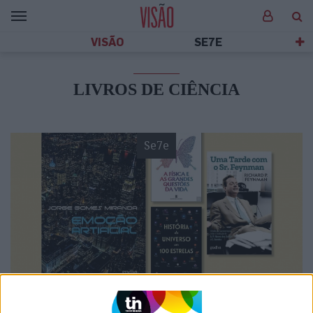
VISÃO
SE7E
LIVROS DE CIÊNCIA
Se7e
VISÃO SETE
Quatro livros de ciência e poesia -