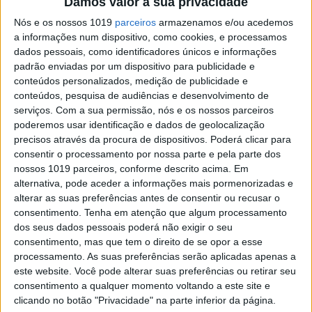
Damos valor à sua privacidade
Nós e os nossos 1019
parceiros
armazenamos e/ou acedemos
a informações num dispositivo, como cookies, e processamos
dados pessoais, como identificadores únicos e informações
padrão enviadas por um dispositivo para publicidade e
conteúdos personalizados, medição de publicidade e
MUNDO
conteúdos, pesquisa de audiências e desenvolvimento de
Multimilionário Jack Ma lançou
serviços.
Com a sua permissão, nós e os nossos parceiros
duras críticas ao regime chinês, a
poderemos usar identificação e dados de geolocalização
China reagiu aumentando a pressão
precisos através da procura de dispositivos. Poderá clicar para
sobre o seu império e o empresário
consentir o processamento por nossa parte e pela parte dos
não voltou a ser visto
nossos 1019 parceiros, conforme descrito acima. Em
alternativa, pode aceder a informações mais pormenorizadas e
Há semanas que não se sabe do paradeiro do
alterar as suas preferências antes de consentir ou recusar o
fundador do império de lojas online Alibaba
consentimento.
Tenha em atenção que algum processamento
dos seus dados pessoais poderá não exigir o seu
consentimento, mas que tem o direito de se opor a esse
processamento. As suas preferências serão aplicadas apenas a
Exame Informática
este website. Você pode alterar suas preferências ou retirar seu
consentimento a qualquer momento voltando a este site e
clicando no botão "Privacidade" na parte inferior da página.