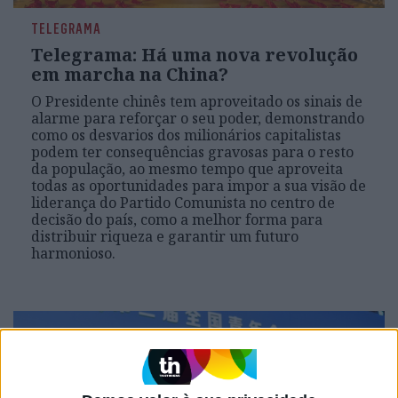
TELEGRAMA
Telegrama: Há uma nova revolução
em marcha na China?
O Presidente chinês tem aproveitado os sinais de
alarme para reforçar o seu poder, demonstrando
como os desvarios dos milionários capitalistas
podem ter consequências gravosas para o resto
da população, ao mesmo tempo que aproveita
todas as oportunidades para impor a sua visão de
liderança do Partido Comunista no centro de
decisão do país, como a melhor forma para
distribuir riqueza e garantir um futuro
harmonioso.