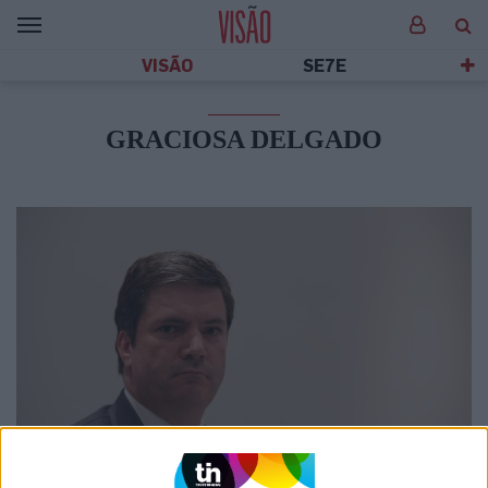
VISÃO
SE7E
GRACIOSA DELGADO
POLÍTICA
"Lista VIP": mistérios de um