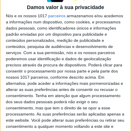
arquivamento
Damos valor à sua privacidade
O DIAP arquivou o inquérito à famosa "Lista
Nós e os nossos 1017
parceiros
armazenamos e/ou acedemos
VIP". Não há indícios criminais, refere o
a informações num dispositivo, como cookies, e processamos
despacho. A VISÃO leu os dois volumes do
dados pessoais, como identificadores únicos e informações
processo e respetivos anexos e várias perguntas
padrão enviadas por um dispositivo para publicidade e
continuam sem resposta. Quais?
conteúdos personalizados, medição de publicidade e
conteúdos, pesquisa de audiências e desenvolvimento de
serviços.
Com a sua permissão, nós e os nossos parceiros
poderemos usar identificação e dados de geolocalização
precisos através da procura de dispositivos. Poderá clicar para
consentir o processamento por nossa parte e pela parte dos
SITES DO GRUPO TRUST IN NEWS
nossos 1017 parceiros, conforme descrito acima. Em
alternativa, pode aceder a informações mais pormenorizadas e
alterar as suas preferências antes de consentir ou recusar o
consentimento.
Tenha em atenção que algum processamento
Visão
Visão Se7e
dos seus dados pessoais poderá não exigir o seu
consentimento, mas que tem o direito de se opor a esse
processamento. As suas preferências serão aplicadas apenas a
este website. Você pode alterar suas preferências ou retirar seu
consentimento a qualquer momento voltando a este site e