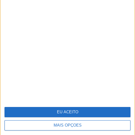
TERMOS E CONDIÇÕES DE UTILIZAÇÃO
POLÍTICA DE PRIVACIDADDE
POLÍTICA DE COOKIES
Copyright © Trust in News. Todos os direitos reservados.
EU ACEITO
MAIS OPÇÕES