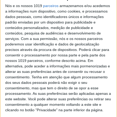
esquece
Nós e os nossos 1019
parceiros
armazenamos e/ou acedemos
Quarenta anos depois de Taxi Driver ter sido
a informações num dispositivo, como cookies, e processamos
filmado, estreia-se uma cópia restaurada da obra
dados pessoais, como identificadores únicos e informações
icónica de Martin Scorsese, com memoráveis
padrão enviadas por um dispositivo para publicidade e
interpretações. Para ver no Espaço Nimas, em
conteúdos personalizados, medição de publicidade e
Lisboa, até 5 de outubro, e no Teatro Rivoli, no
Porto, no dia 4 de outubro
conteúdos, pesquisa de audiências e desenvolvimento de
serviços.
Com a sua permissão, nós e os nossos parceiros
poderemos usar identificação e dados de geolocalização
precisos através da procura de dispositivos. Poderá clicar para
consentir o processamento por nossa parte e pela parte dos
nossos 1019 parceiros, conforme descrito acima. Em
alternativa, pode aceder a informações mais pormenorizadas e
alterar as suas preferências antes de consentir ou recusar o
consentimento.
Tenha em atenção que algum processamento
dos seus dados pessoais poderá não exigir o seu
consentimento, mas que tem o direito de se opor a esse
processamento. As suas preferências serão aplicadas apenas a
este website. Você pode alterar suas preferências ou retirar seu
consentimento a qualquer momento voltando a este site e
CULTURA
clicando no botão "Privacidade" na parte inferior da página.