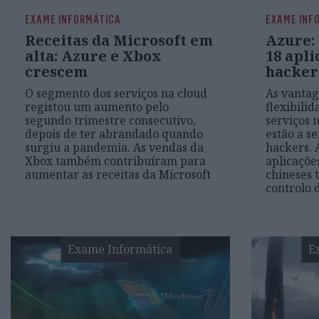
EXAME INFORMÁTICA
EXAME INF
Receitas da Microsoft em
Azure:
alta: Azure e Xbox
18 apli
crescem
hacker
O segmento dos serviços na cloud
As vantag
registou um aumento pelo
flexibilid
segundo trimestre consecutivo,
serviços 
depois de ter abrandado quando
estão a s
surgiu a pandemia. As vendas da
hackers. 
Xbox também contribuíram para
aplicaçõe
aumentar as receitas da Microsoft
chineses
controlo 
Exame Informática
E