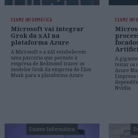
EXAME INFORMÁTICA
EXAME INF
Microsoft vai integrar
Micros
Grok da xAI na
proces
plataforma Azure
focado
Artific
A Microsoft e a xAI estabelecem
uma parceria que permite à
A gigante
empresa de Redmond trazer os
testar os 
modelos Grok da empresa de Elon
Azure Mai
Musk para a plataforma Azure
Empresa 
dependênc
Nvidia
Exame Informática
E