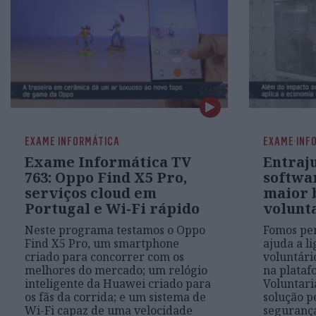
EXAME INFORMÁTICA
EXAME INF
Exame Informática TV
Entraj
763: Oppo Find X5 Pro,
softwa
serviços cloud em
maior 
Portugal e Wi-Fi rápido
volunt
Neste programa testamos o Oppo
Fomos per
Find X5 Pro, um smartphone
ajuda a l
criado para concorrer com os
voluntário
melhores do mercado; um relógio
na plataf
inteligente da Huawei criado para
Voluntari
os fãs da corrida; e um sistema de
solução p
Wi-Fi capaz de uma velocidade
segurança,