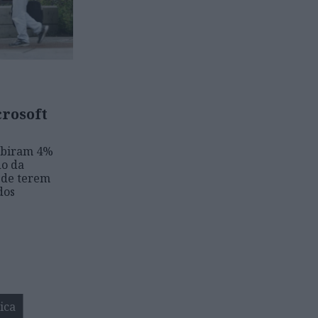
crosoft
subiram 4%
do da
 de terem
dos
ica