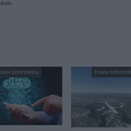
idade.
xame Informática
Exame Informát