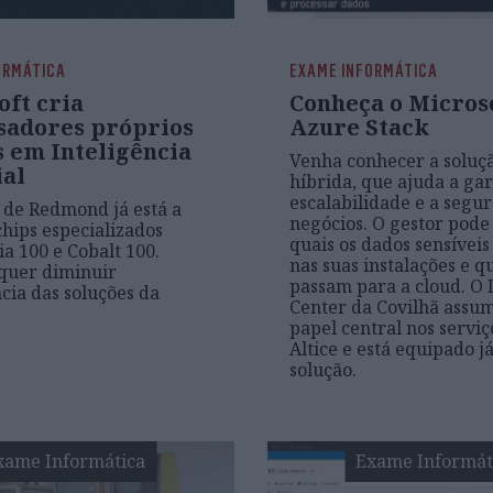
ORMÁTICA
EXAME INFORMÁTICA
oft cria
Conheça o Micros
sadores próprios
Azure Stack
s em Inteligência
Venha conhecer a soluç
ial
híbrida, que ajuda a gar
escalabilidade e a segu
 de Redmond já está a
negócios. O gestor pode
chips especializados
quais os dados sensíveis
a 100 e Cobalt 100.
nas suas instalações e q
quer diminuir
passam para a cloud. O 
ia das soluções da
Center da Covilhã assu
papel central nos serviç
Altice e está equipado j
solução.
xame Informática
Exame Informát