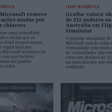
ORMÁTICA
EXAME INFORMÁTICA
 Microsoft remove
Gralha ‘coloca’ ob
cações usadas por
de 212 andares na
s chineses
Austrália em Flig
Simulator
ens como velocidade,
ade e escala que os
O popular simulador de
na cloud proporcionam
Microsoft está de volta e
er explorados por
comunidade tem vindo a
A Microsoft terminou 18
as ‘curiosidades’ que en
s com que hackers
como um obelisco de 21
 tentavam ganhar
na Austrália que não exi
de redes
realidade
xame Informática
Exame Informát