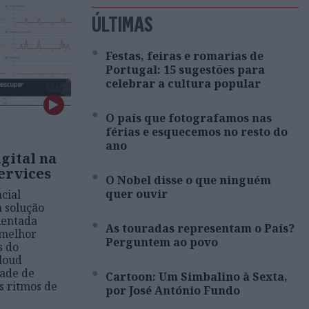
ÚLTIMAS
Festas, feiras e romarias de
Portugal: 15 sugestões para
celebrar a cultura popular
O país que fotografamos nas
férias e esquecemos no resto do
ano
gital na
ervices
O Nobel disse o que ninguém
quer ouvir
cial
 solução
mentada
As touradas representam o País?
 melhor
Perguntem ao povo
s do
loud
ade de
Cartoon: Um Simbalino à Sexta,
s ritmos de
por José António Fundo