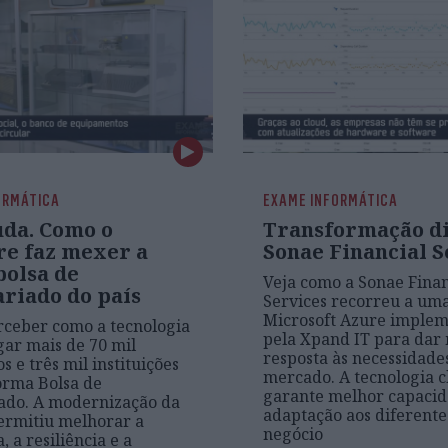
ORMÁTICA
EXAME INFORMÁTICA
uda. Como o
Transformação di
re faz mexer a
Sonae Financial S
bolsa de
Veja como a Sonae Finan
ariado do país
Services recorreu a uma
Microsoft Azure imple
ceber como a tecnologia
pela Xpand IT para dar
igar mais de 70 mil
resposta às necessidade
s e três mil instituições
mercado. A tecnologia c
orma Bolsa de
garante melhor capacid
ado. A modernização da
adaptação aos diferente
ermitiu melhorar a
negócio
 a resiliência e a