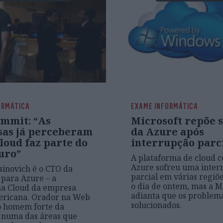
ORMÁTICA
EXAME INFORMÁTICA
mmit: “As
Microsoft repõe 
as já perceberam
da Azure após
loud faz parte do
interrupção parc
uro”
A plataforma de cloud 
Azure sofreu uma inter
inovich é o CTO da
parcial em várias regiõ
 para Azure – a
o dia de ontem, mas a M
ma Cloud da empresa
adianta que os problem
ericana. Orador na Web
solucionados.
o homem forte da
 numa das áreas que