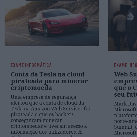
EXAME INFORMÁTICA
EXAME INF
Conta da Tesla na cloud
Web Su
pirateada para minerar
empres
criptomoeda
que o C
seu fut
Uma empresa de segurança
alertou que a conta de cloud da
Mark Russ
Tesla na Amazon Web Services foi
Microsoft
pirateada e que os hackers
platafor
conseguiram minerar
norte-am
criptomoedas e tiveram acesso a
Summit, 
informação dos utilizadores. A
Microsoft