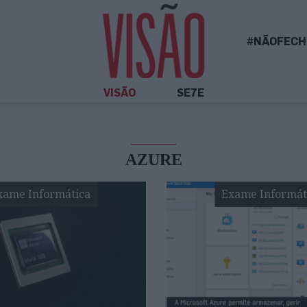
#NÃOFECH
VISÃO
SE7E
AZURE
xame Informática
Exame Informát