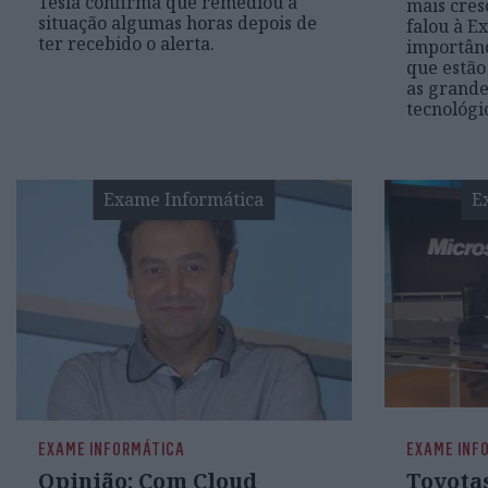
Tesla confirma que remediou a
mais cres
situação algumas horas depois de
falou à E
ter recebido o alerta.
importânc
que estão
as grande
tecnológi
Exame Informática
E
EXAME INFORMÁTICA
EXAME INF
Opinião: Com Cloud
Toyota