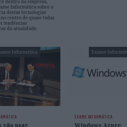
ce dentro da empresa,
xame Informática sobre a
ia destas tecnologias
 no centro de quase todas
s tendências
cas da atualidade.
xame Informática
Exame Informát
ORMÁTICA
EXAME INFORMÁTICA
s vão usar
Windows Azure