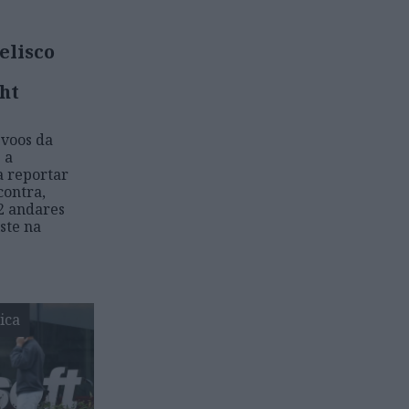
elisco
ht
 voos da
 a
 reportar
contra,
2 andares
ste na
ica