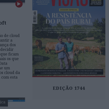
oft
ão de cloud
antir a
rança dos
 decidir
 que ficam
uais os que
Data
me um
os cloud da
á com esta
EDIÇÃO 1744
ica