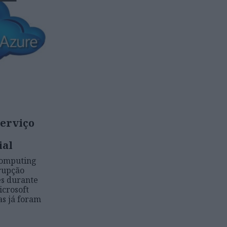
serviço
ial
computing
rupção
es durante
icrosoft
as já foram