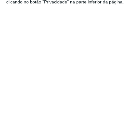
clicando no botão "Privacidade" na parte inferior da página.
EXAME INFORMÁTICA
EXCLUSIVO
Synology DS220J em teste: o
pequeno 'servidor' ideal para casa
Este NAS acessível tem funcionalidades
avançadas, que permitem, entre outras coisas,
criar a sua própria cloud pessoal
Exame Informática
EXAME INFORMÁTICA
EXCLUSIVO