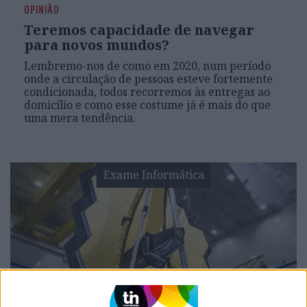
OPINIÃO
Teremos capacidade de navegar
para novos mundos?
Lembremo-nos de como em 2020, num período
onde a circulação de pessoas esteve fortemente
condicionada, todos recorremos às entregas ao
domicílio e como esse costume já é mais do que
uma mera tendência.
Exame Informática