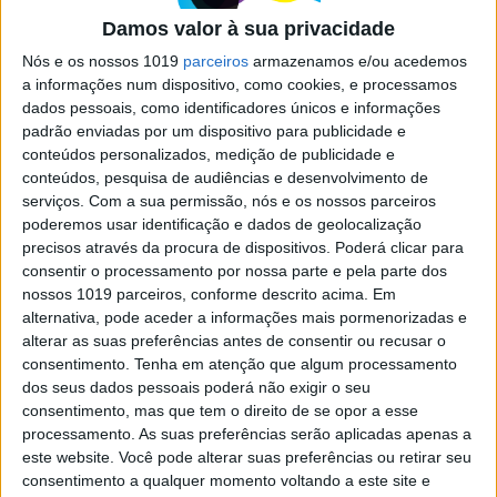
EXAME INFORMÁTICA
Damos valor à sua privacidade
Armazenamento do James Webb?
Nós e os nossos 1019
parceiros
armazenamos e/ou acedemos
Uma SSD de 68 GB
a informações num dispositivo, como cookies, e processamos
Telescópio James Webb faz as delícias dos
dados pessoais, como identificadores únicos e informações
cientistas e seguidores com as suas imagens
padrão enviadas por um dispositivo para publicidade e
coloridas e de elevada resolução. Sabe-se agora
conteúdos personalizados, medição de publicidade e
que são guardadas numa unidade SSD de 68 GB a
conteúdos, pesquisa de audiências e desenvolvimento de
bordo
serviços.
Com a sua permissão, nós e os nossos parceiros
poderemos usar identificação e dados de geolocalização
precisos através da procura de dispositivos. Poderá clicar para
consentir o processamento por nossa parte e pela parte dos
Exame Informática
nossos 1019 parceiros, conforme descrito acima. Em
alternativa, pode aceder a informações mais pormenorizadas e
alterar as suas preferências antes de consentir ou recusar o
consentimento.
Tenha em atenção que algum processamento
dos seus dados pessoais poderá não exigir o seu
consentimento, mas que tem o direito de se opor a esse
processamento. As suas preferências serão aplicadas apenas a
este website. Você pode alterar suas preferências ou retirar seu
consentimento a qualquer momento voltando a este site e