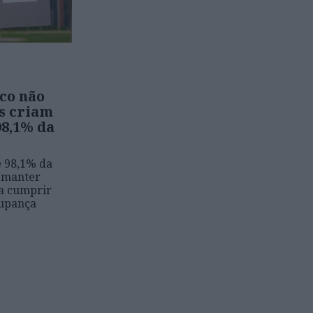
co não
s criam
98,1% da
e 98,1% da
a manter
ra cumprir
oupança