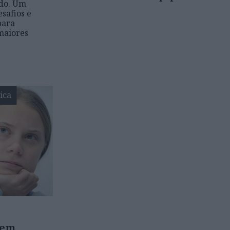
ndo. Um
esafios e
para
maiores
ica
tem