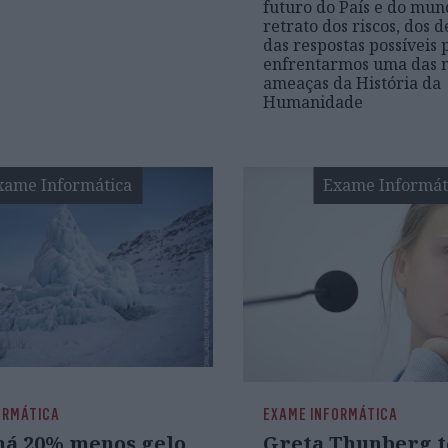
futuro do País e do mu
retrato dos riscos, dos d
das respostas possíveis 
enfrentarmos uma das 
ameaças da História da
Humanidade
xame Informática
Exame Informát
ORMÁTICA
EXAME INFORMÁTICA
 há 20% menos gelo
Greta Thunberg 