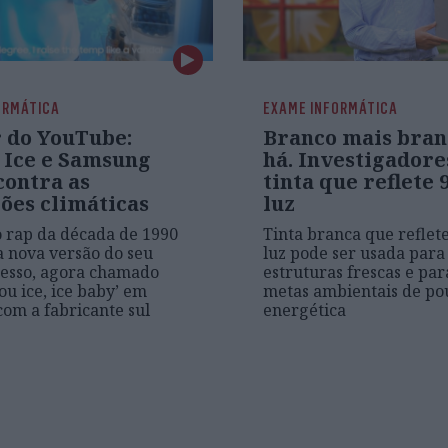
ORMÁTICA
EXAME INFORMÁTICA
 do YouTube:
Branco mais bran
a Ice e Samsung
há. Investigadore
contra as
tinta que reflete 
ões climáticas
luz
o rap da década de 1990
Tinta branca que reflet
 nova versão do seu
luz pode ser usada par
cesso, agora chamado
estruturas frescas e pa
ou ice, ice baby’ em
metas ambientais de p
com a fabricante sul
energética