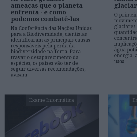
ameaças que o planeta
glaciar
enfrenta - e como
O primeir
podemos combatê-las
moviment
glaciares
Na Conferência das Nações Unidas
quantidad
para a Biodiversidade, cientistas
concentra
identificaram as principais causas
implicaçõ
responsáveis pela perda da
água potá
biodiversidade na Terra. Para
energia, 
travar o desaparecimento da
usos
espécies, os países vão ter de
seguir diversas recomendações,
avisam
Exame Informática
E