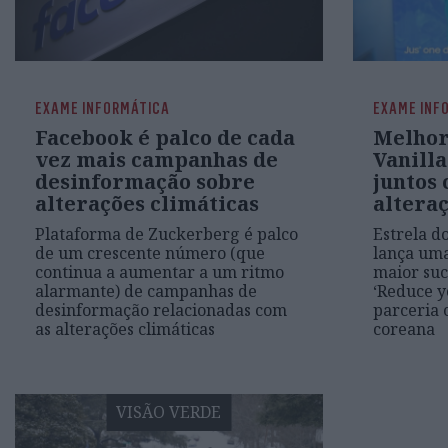
EXAME INFORMÁTICA
EXAME INF
Facebook é palco de cada
Melhor
vez mais campanhas de
Vanill
desinformação sobre
juntos 
alterações climáticas
alteraç
Plataforma de Zuckerberg é palco
Estrela d
de um crescente número (que
lança uma
continua a aumentar a um ritmo
maior su
alarmante) de campanhas de
‘Reduce y
desinformação relacionadas com
parceria 
as alterações climáticas
coreana
VISÃO VERDE