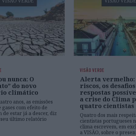
VISÃO VERDE
VISÃO VERD
E
VISÃO VERDE
ou nunca: O
Alerta vermelho:
ato” do novo
riscos, os desafios
io climático
respostas possíve
a crise do Clima 
uatro anos, as emissões
quatro cientistas
e gases com efeito de
 de estar já a descer, diz
Quatro dos mais respeit
 seu último relatório
cientistas portugueses 
clima escrevem, em exc
a VISÃO, sobre o presen