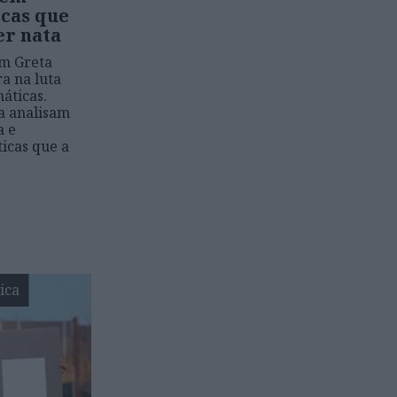
icas que
er nata
em Greta
a na luta
máticas.
a analisam
a e
icas que a
ica