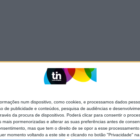
mações num dispositivo, como cookies, e processamos dados pessoai
SITES DO GRUPO TRUST IN NEWS
ão de publicidade e conteúdos, pesquisa de audiências e desenvolvime
ravés da procura de dispositivos. Poderá clicar para consentir o proc
s mais pormenorizadas e alterar as suas preferências antes de consent
Visão Se7e
nsentimento, mas que tem o direito de se opor a esse processamento. 
uer momento voltando a este site e clicando no botão "Privacidade" na 