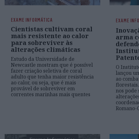
EXAME INFORMÁTICA
EXAME INF
Cientistas cultivam coral
Inovaç
mais resistente ao calor
arma co
para sobreviver às
defend
alterações climáticas
Instit
Patent
Estudo da Universidade de
Newcastle mostram que é possível
O Institu
fazer criação seletiva de coral
lançou u
adulto que tenha maior resistência
ao combat
ao calor, ou seja, que é mais
florestais
provável de sobreviver em
nos pode 
correntes marinhas mais quentes
alteraçõe
coordenad
Romano-G