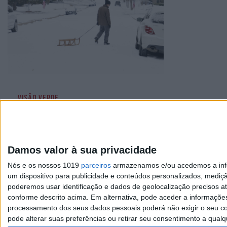
VISÃO VERDE
VISÃO Verde: Está frio? É
o aquecimento, estúpido
Damos valor à sua privacidade
Nós e os nossos 1019
parceiros
armazenamos e/ou acedemos a infor
um dispositivo para publicidade e conteúdos personalizados, mediç
poderemos usar identificação e dados de geolocalização precisos at
conforme descrito acima. Em alternativa, pode aceder a informaçõe
Visão
processamento dos seus dados pessoais poderá não exigir o seu co
pode alterar suas preferências ou retirar seu consentimento a qualq