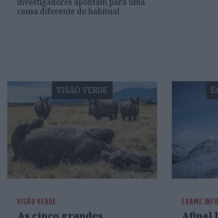
investigadores apontam para uma
causa diferente do habitual
VISÃO VERDE
E
VISÃO VERDE
EXAME INF
As cinco grandes
Afinal