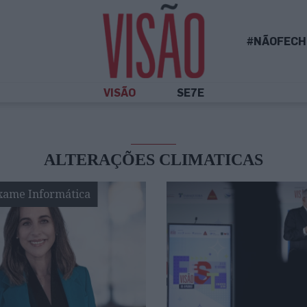
#NÃOFECH
VISÃO
SE7E
ALTERAÇÕES CLIMATICAS
xame Informática