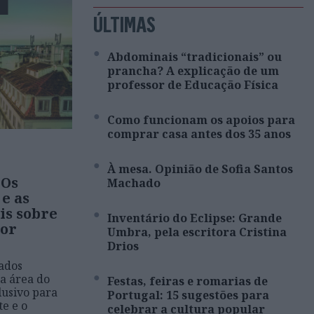
E
ÚLTIMAS
Abdominais “tradicionais” ou
prancha? A explicação de um
professor de Educação Física
Como funcionam os apoios para
comprar casa antes dos 35 anos
À mesa. Opinião de Sofia Santos
 Os
Machado
 e as
is sobre
Inventário do Eclipse: Grande
por
Umbra, pela escritora Cristina
Drios
ados
na área do
Festas, feiras e romarias de
lusivo para
Portugal: 15 sugestões para
te e o
celebrar a cultura popular