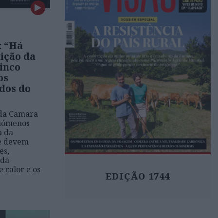
: “Há
ição da
cinco
os
odos do
 da Camara
enómenos
a da
e devem
es,
 da
e calor e os
EDIÇÃO 1744