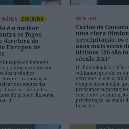
VISÃO FEST
ORMÁTICA
EXCLUSIVO
Carlos da Camara
ão é a melhor
uma clara diminu
ntra os fogos,
precipitação: os 
e diretora do
anos mais secos d
uto Europeu de
últimos 126 são t
es
século XXI”
to Europeu de Patentes
O climatologista Carlos
ma plataforma dedicada
sublinhou que são os f
e aos incêndios
extremos, e não a subid
. Porque só a inovação
temperatura média, qu
salvar dos efeitos das
preocupar os portugues
s climáticas, defende a
sobretudo a diminuição
ora do projeto, Roberta
precipitação, as ondas d
ötsch
furacões