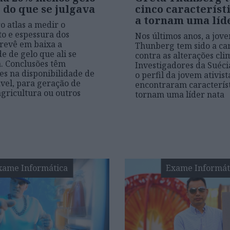
 do que se julgava
cinco característ
a tornam uma líd
o atlas a medir o
o e espessura dos
Nos últimos anos, a jov
 revê em baixa a
Thunberg tem sido a car
e de gelo que ali se
contra as alterações cli
. Conclusões têm
Investigadores da Suéci
es na disponibilidade de
o perfil da jovem ativist
vel, para geração de
encontraram característ
agricultura ou outros
tornam uma líder nata
xame Informática
Exame Informát