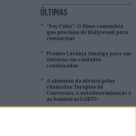
ÚLTIMAS
“Soy Cuba”: O filme comunista
que precisou de Hollywood para
ressuscitar
Prémio Laranja Amarga para um
Governo em cuidados
continuados
A obsessão da direita pelas
chamadas Terapias de
Conversão, a autodeterminação e
as bandeiras LGBTI+
Depois da convergência: o que
falta a Portugal decidir
A forma como olhamos para os