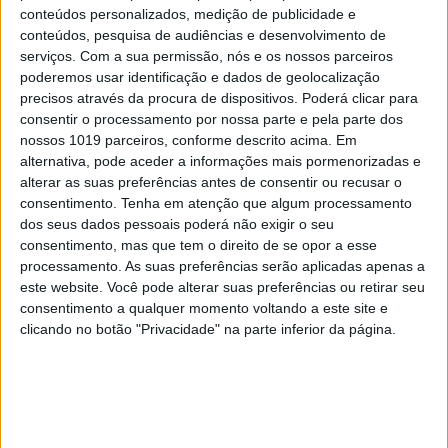
conteúdos personalizados, medição de publicidade e
conteúdos, pesquisa de audiências e desenvolvimento de
serviços.
Com a sua permissão, nós e os nossos parceiros
poderemos usar identificação e dados de geolocalização
precisos através da procura de dispositivos. Poderá clicar para
consentir o processamento por nossa parte e pela parte dos
nossos 1019 parceiros, conforme descrito acima. Em
alternativa, pode aceder a informações mais pormenorizadas e
alterar as suas preferências antes de consentir ou recusar o
consentimento.
Tenha em atenção que algum processamento
Ana escreveu uma dedicatória nos livros que Inês levou
dos seus dados pessoais poderá não exigir o seu
para Lisboa
consentimento, mas que tem o direito de se opor a esse
Lês os livros que escreves ao teu filho?
processamento. As suas preferências serão aplicadas apenas a
este website. Você pode alterar suas preferências ou retirar seu
consentimento a qualquer momento voltando a este site e
Leio, mas ele ainda não se interessa muito. Nunca
clicando no botão "Privacidade" na parte inferior da página.
lhe li nenhum dos meus livros à noite. Eu pergunto-
lhe se quer que lhos leia, mas ele diz que não
[risos]. Como ele me acompanha em algumas
apresentações dos meus livros, se calhar já os acha