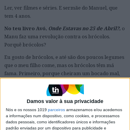
Ler, ver filmes e séries. E sermãe do Manuel, que
tem 4 anos.
No teu livro Avó,
Onde Estavas no 25 de Abril?
,
o
Manu faz uma revolução contra os brócolos.
Porquê brócolos?
Eu gosto de brócolos, e até são dos poucos legumes
que o meu filho come, mas os brócolos têm má
fama. Primeiro, porque cheiram um bocado mal,
além disso, não têm o melhor dos sabores,
parecem relva cozida.
Damos valor à sua privacidade
Nós e os nossos 1019
parceiros
armazenamos e/ou acedemos
a informações num dispositivo, como cookies, e processamos
dados pessoais, como identificadores únicos e informações
padrão enviadas por um dispositivo para publicidade e