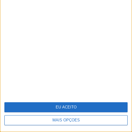
Edição 1744
EU ACEITO
MAIS OPÇÕES