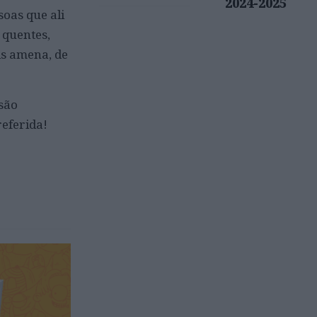
2024-2025
soas que ali
 quentes,
is amena, de
são
referida!