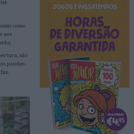
eus
 assim como
os aos
anha.
ertura, são
 os pandas-
fas,