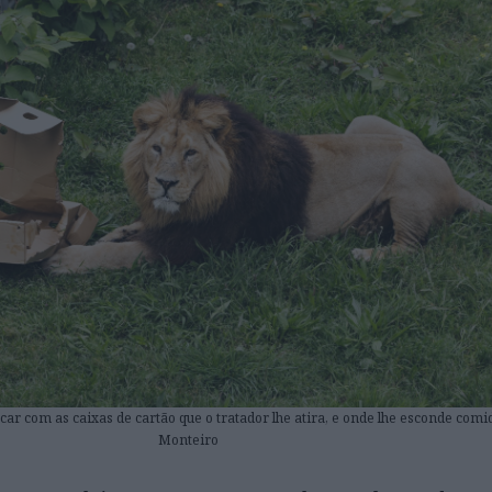
car com as caixas de cartão que o tratador lhe atira, e onde lhe esconde comida
Monteiro