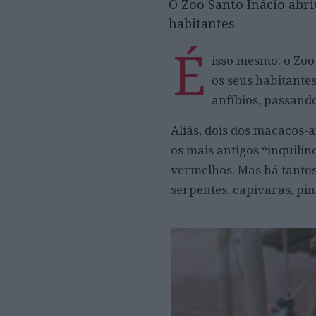
O Zoo Santo Inácio abr
habitantes
É
isso mesmo: o Zoo
os seus habitantes
anfíbios, passand
Aliás, dois dos macacos-
os mais antigos “inquili
vermelhos. Mas há tantos
serpentes, capivaras, pi