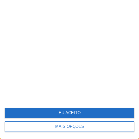
Recorde as melhores imagens da XXIX
Gala dos Globos de Ouro
Estas são as 8 fantasias sexuais mais
EU ACEITO
comuns das mulheres
MAIS OPÇÕES