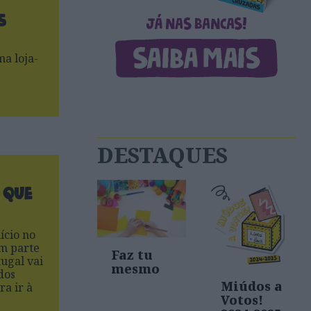
s
a loja-
DESTAQUES
 que
ício no
em parte
Faz tu
ugal vai
mesmo
dos
Miúdos a
a ir à
Votos!