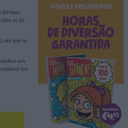
s (Prémio
colhe as 30
, em que os
izinhos aos
 conhecê-los