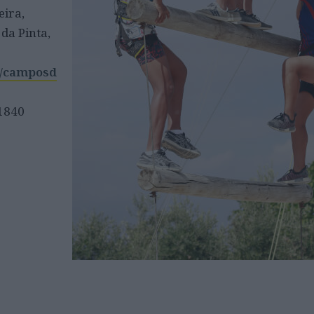
ira,
 da Pinta,
t/camposd
 1840