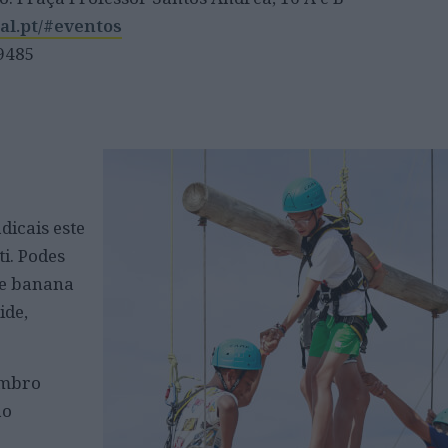
al.pt/#eventos
 9485
dicais este
i. Podes
de banana
ide,
embro
ão