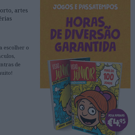
orto, artes
érias
a escolher o
áculos,
ontras de
muito!