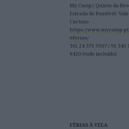
My Camp| Quinta da Broe
Estrada de Pontével -Vale
Cartaxo
https://www.mycamp.p
eferias/
Tel. 24 371 9307 / 91 345
€420 (tudo incluído)
FÉRIAS À VELA