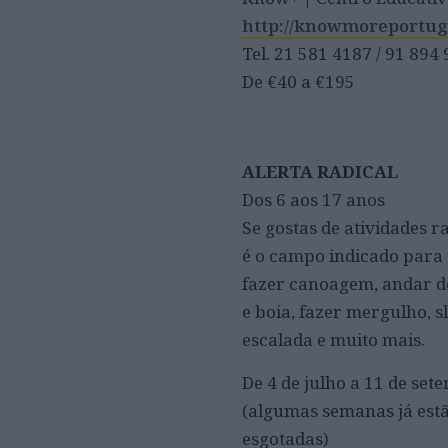
http://knowmoreportug
Tel. 21 581 4187 / 91 894
De €40 a €195
ALERTA RADICAL
Dos 6 aos 17 anos
Se gostas de atividades ra
é o campo indicado para t
fazer canoagem, andar 
e boia, fazer mergulho, sl
escalada e muito mais.
De 4 de julho a 11 de set
(algumas semanas já est
esgotadas)