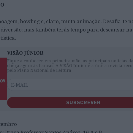
TO
noagem, bowling e, claro, muita animação. Desafia-te n
e diversão: mas também terás tempo para descansar nas
ística.
VISÃO JÚNIOR
Fique a conhecer, em primeira mão, as principais notícias d
chega agora às bancas. A VISÃO Júnior é a única revista re
pelo Plano Nacional de Leitura
SUBSCREVER
etembro
: Praça Professor Santos Andrea, 16 A e B