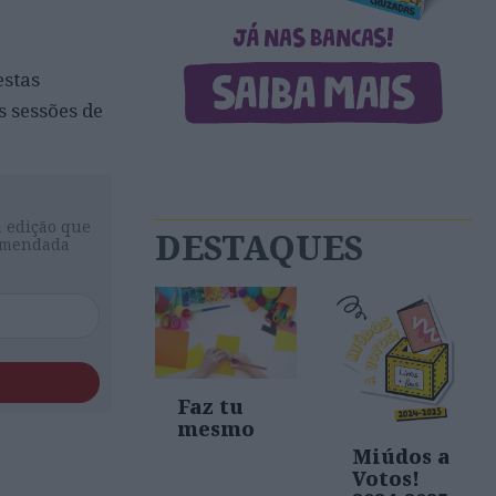
estas
 sessões de
a edição que
DESTAQUES
comendada
Faz tu
mesmo
Miúdos a
Votos!