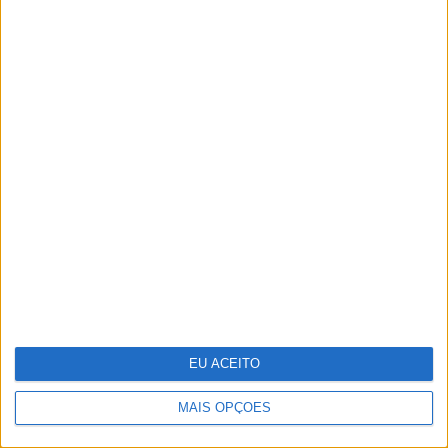
Investigadores conseguem novas
"receitas" para reprogramar células
que podem ajudar a combater o
cancro
EU ACEITO
MAIS OPÇÕES