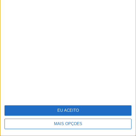
Ideia para uma escapada: Do Alqueva à
Ria Formosa, guiados pela água
EU ACEITO
Sara Sampaio e Sharam Diniz: duas
portuguesas entre as angels da
MAIS OPÇÕES
Victoria's Secret