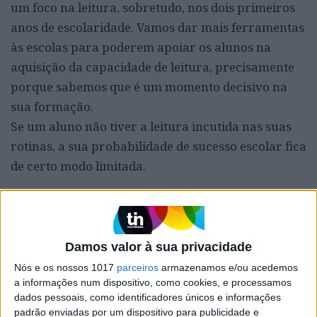
um foco na leitura, sobretudo, nos dois primeiros
anos de escolaridade. Vamos dar mais ferramentas
às escolas para poderem apoiar os alunos na
aquisição da capacidade de leitura, precisamente
porque sabemos que é um momento decisivo na
sua formação.
Se um aluno não tiver a leitura incutida nas suas
rotinas, a sua probabilidade de sucesso escolar fica
de certo modo limitada.
Os alunos quando estão a
Damos valor à sua privacidade
aprender a ler, estão a adquirir a
Nós e os nossos 1017
parceiros
armazenamos e/ou acedemos
ferramenta base que os vai ajudar a
a informações num dispositivo, como cookies, e processamos
aprender mais conhecimento no
dados pessoais, como identificadores únicos e informações
padrão enviadas por um dispositivo para publicidade e