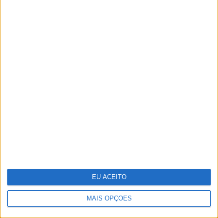
Moda: "Look" festivaleiro
EU ACEITO
MAIS OPÇÕES