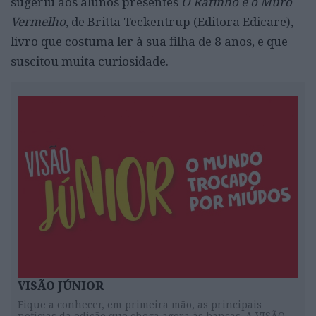
sugeriu aos alunos presentes
O Ratinho e o Muro
Vermelho
, de Britta Teckentrup (Editora Edicare),
livro que costuma ler à sua filha de 8 anos, e que
suscitou muita curiosidade.
VISÃO JÚNIOR
Fique a conhecer, em primeira mão, as principais
notícias da edição que chega agora às bancas. A VISÃO