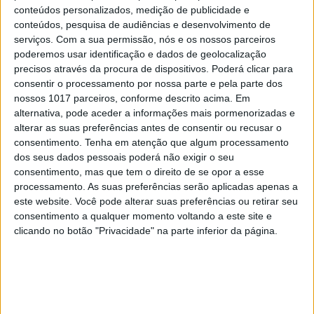
futuro
conteúdos personalizados, medição de publicidade e
conteúdos, pesquisa de audiências e desenvolvimento de
serviços.
Com a sua permissão, nós e os nossos parceiros
poderemos usar identificação e dados de geolocalização
Quais são os livros que mais gosta?
precisos através da procura de dispositivos. Poderá clicar para
Além dos livros que leio à minha filha, gosto muito
consentir o processamento por nossa parte e pela parte dos
nossos 1017 parceiros, conforme descrito acima. Em
de banda desenhada, do Tintim, do Blake &
alternativa, pode aceder a informações mais pormenorizadas e
Mortimer, gosto muito de BD japonesa, algumas
alterar as suas preferências antes de consentir ou recusar o
coisas que vou descobrindo agora, recomendações
consentimento.
Tenha em atenção que algum processamento
dos seus dados pessoais poderá não exigir o seu
das minhas afilhadas mais novas.
consentimento, mas que tem o direito de se opor a esse
processamento. As suas preferências serão aplicadas apenas a
No dia a dia, continua a ter tempo para ler?
este website. Você pode alterar suas preferências ou retirar seu
Leio mais banda desenhada, porque preciso de
consentimento a qualquer momento voltando a este site e
uma leitura mais agradável e menos relacionada
clicando no botão "Privacidade" na parte inferior da página.
com o meu trabalho.
Qual o seu livro preferido?
Não tenho um livro preferido, mas tenho livros que