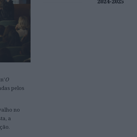
2024-2025
n’
O
adas pelos
valho no
ta, a
ção.