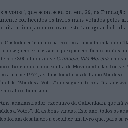
os a votos", que aconteceu ontem, 29, na Fundação
lmente conhecidos os livros mais votados pelos al
 muita animação marcaram este tão aguardado dia
a Custódio entram no palco com a boca tapada com fita
o conseguem expressar o que querem, ficam muitas pa
ateia de 300 alunos ouve
Grândola, Vila Morena
, canção
ádio e funcionou como senha do Movimento das Forças
m abril de 1974, as duas locutoras da Rádio Miúdos e
inal de “Miúdos a Votos” conseguem tirar a fita adesiva
elam alto e bom som.
tins, administrador-executivo da Gulbenkian, que há v
iúdos a Votos”, dá as boas-vindas. Este ano, todos os adu
co foram desafiados a escolher um livro que, para si, 