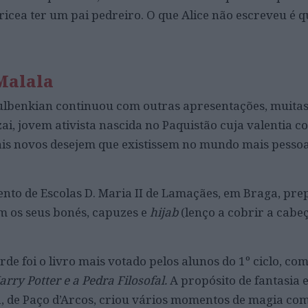
icea ter um pai pedreiro. O que Alice não escreveu é q
Malala
Gulbenkian continuou com outras apresentações, muitas
ai, jovem ativista nascida no Paquistão cuja valentia c
ais novos desejem que existissem no mundo mais pesso
nto de Escolas D. Maria II de Lamaçães, em Braga, pr
m os seus bonés, capuzes e
hijab
(lenço a cobrir a cabe
de foi o livro mais votado pelos alunos do 1º ciclo, co
arry Potter e a Pedra Filosofal.
A propósito de fantasia 
, de Paço d’Arcos, criou vários momentos de magia com