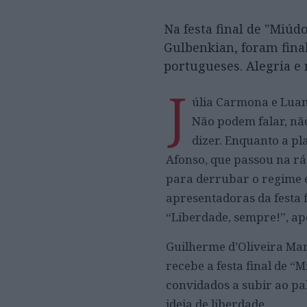
Na festa final de "Miúd
Gulbenkian, foram fina
portugueses. Alegria e
J
úlia Carmona e Luan
Não podem falar, nã
dizer. Enquanto a pl
Afonso, que passou na r
para derrubar o regime e
apresentadoras da festa f
“Liberdade, sempre!”, ap
Guilherme d’Oliveira Mar
recebe a festa final de “M
convidados a subir ao pal
ideia de liberdade.