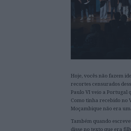
Hoje, vocês não fazem id
recortes censurados des
Paulo VI veio a Portugal 
Como tinha recebido no V
Moçambique não era uma
Também quando escreveu s
disse no texto que era fi