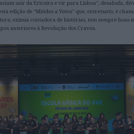
aziam sair da Ericeira e vir para Lisboa”, desabafa, dive
sta edição de “Miúdos a Votos” que, entretanto, é cha
critora, exímia contadora de histórias, tem sempre boas
pos anteriores à Revolução dos Cravos.