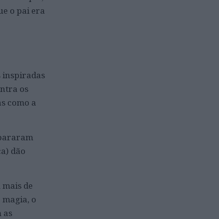
ue o pai era
 inspiradas
ontra os
as como a
epararam
ça) dão
m mais de
e magia, o
 as