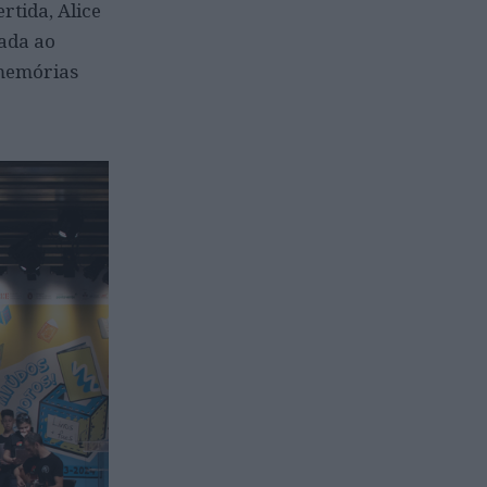
rtida, Alice
mada ao
 memórias