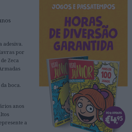
unos
 adesiva.
lavras por
 de Zeca
 Armadas
 da boca.
ários anos
ltos
represente a