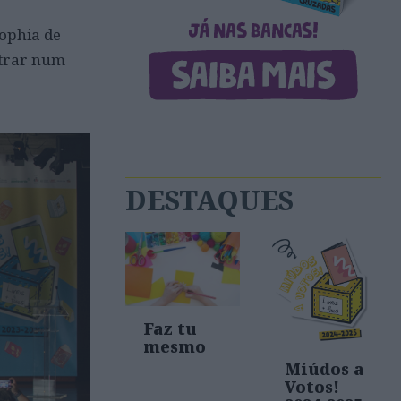
Sophia de
ntrar num
DESTAQUES
Faz tu
mesmo
Miúdos a
Votos!