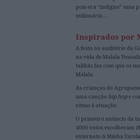
pois era “indigno” uma pr
milionário….
Inspirados por 
A festa no auditório da 
na vida de Malala Yousafz
talibãs faz com que os m
Malala.
As crianças do Agrupame
uma canção
hip hop
e co
ritmo à atuação.
O primeiro anúncio da tar
4000 votos escolheram
H
externato A Minha Escola