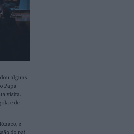
rdou alguns
 o Papa
a visita.
ola e de
Mónaco, e
ssão do pai,