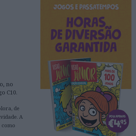
o, no
go C10.
lora, de
ividade. A
 e como