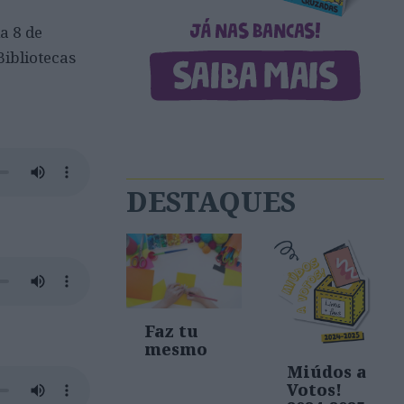
a 8 de
Bibliotecas
DESTAQUES
Faz tu
mesmo
Miúdos a
Votos!