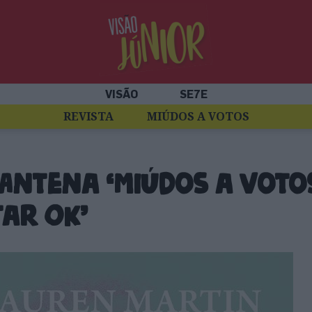
VISÃO
SE7E
REVISTA
MIÚDOS A VOTOS
Antena ‘Miúdos a Votos’
tar OK’