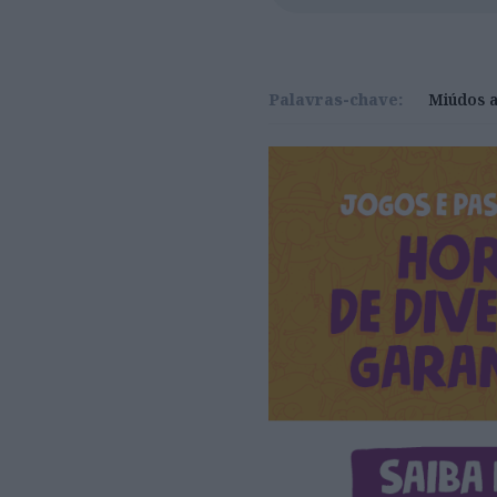
Palavras-chave:
Miúdos a