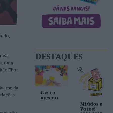
iclo,
DESTAQUES
ativa
va, uma
ão Flint.
iverso da
Faz tu
relações
mesmo
Miúdos a
Votos!
 poderão