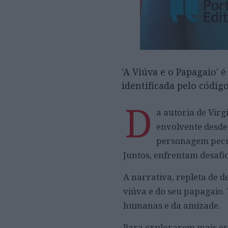
'A Viúva e o Papagaio' 
identificada pelo código
D
a autoria de Virg
envolvente desde
personagem peculi
Juntos, enfrentam desafi
A narrativa, repleta de 
viúva e do seu papagaio.
humanas e da amizade.
Para explorarem mais est