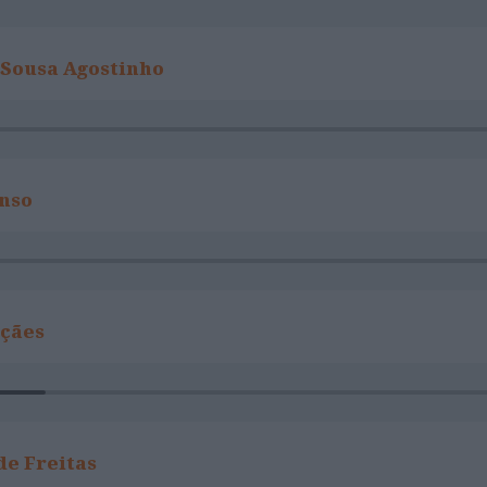
 Sousa Agostinho
onso
çães
de Freitas