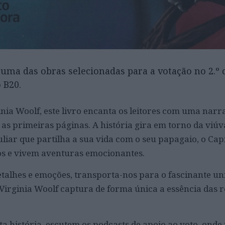
é uma das obras selecionadas para a votação no 2.º c
 B20.
inia Woolf, este livro encanta os leitores com uma narr
 as primeiras páginas. A história gira em torno da viú
ar que partilha a sua vida com o seu papagaio, o Capit
os e vivem aventuras emocionantes.
detalhes e emoções, transporta-nos para o fascinante un
 Virginia Woolf captura de forma única a essência das 
a história, escutem os podcasts de apoio ao voto, onde