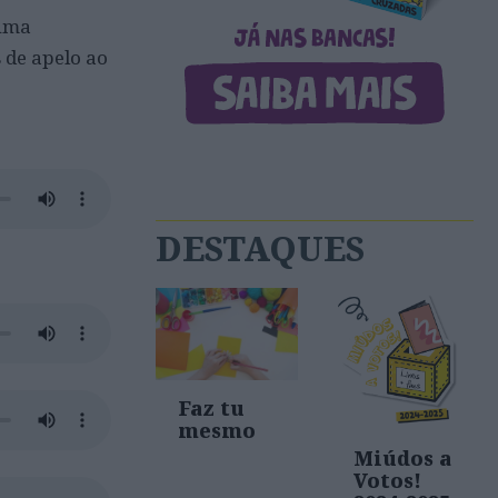
 uma
 de apelo ao
DESTAQUES
Faz tu
mesmo
Miúdos a
Votos!