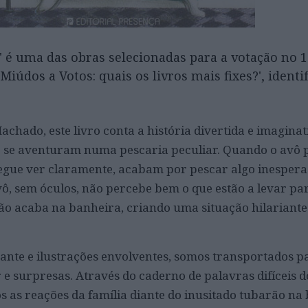
 é uma das obras selecionadas para a votação no 1º
Miúdos a Votos: quais os livros mais fixes?', identi
achado, este livro conta a história divertida e imagina
e se aventuram numa pescaria peculiar. Quando o avô 
egue ver claramente, acabam por pescar algo inesper
vô, sem óculos, não percebe bem o que estão a levar pa
o acaba na banheira, criando uma situação hilariante
nte e ilustrações envolventes, somos transportados p
e surpresas. Através do caderno de palavras difíceis 
as reações da família diante do inusitado tubarão na 