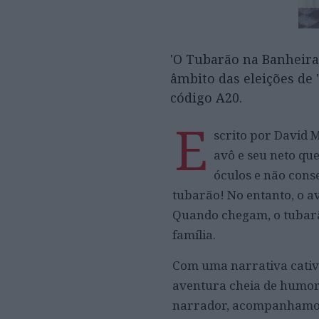
'O Tubarão na Banheira'
âmbito das eleições de '
código A20.
E
scrito por David M
avô e seu neto qu
óculos e não cons
tubarão! No entanto, o a
Quando chegam, o tubarã
família.
Com uma narrativa cativa
aventura cheia de humor 
narrador, acompanhamos 