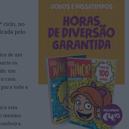
 ciclo, no
ficada pelo
tiva de um
parte os
ado: um
ra casa.
 para toda a
ara esta
do menino
banheira.