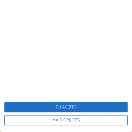
Ouro
Pigmentarium: perfumaria de nicho
inspirada na herança cultural da
República Checa
EU ACEITO
MAIS OPÇÕES