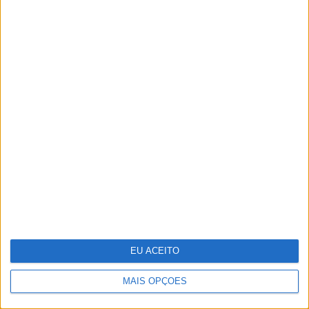
somos os mesmos e vivemos como os
nossos pais?"
Pode a Inteligência Artificial curar o
cancro?
EU ACEITO
MAIS OPÇÕES