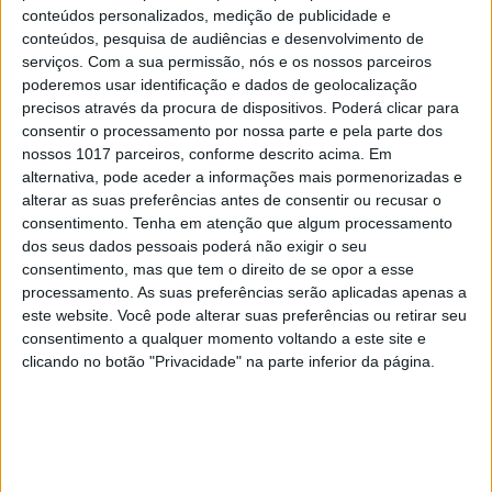
MIÚDOS A VOTOS
conteúdos personalizados, medição de publicidade e
'Miúdos a Votos' está de regresso!
conteúdos, pesquisa de audiências e desenvolvimento de
serviços.
Com a sua permissão, nós e os nossos parceiros
poderemos usar identificação e dados de geolocalização
precisos através da procura de dispositivos. Poderá clicar para
consentir o processamento por nossa parte e pela parte dos
nossos 1017 parceiros, conforme descrito acima. Em
alternativa, pode aceder a informações mais pormenorizadas e
alterar as suas preferências antes de consentir ou recusar o
consentimento.
Tenha em atenção que algum processamento
dos seus dados pessoais poderá não exigir o seu
consentimento, mas que tem o direito de se opor a esse
processamento. As suas preferências serão aplicadas apenas a
este website. Você pode alterar suas preferências ou retirar seu
consentimento a qualquer momento voltando a este site e
MIÚDOS A VOTOS
clicando no botão "Privacidade" na parte inferior da página.
Regulamento 'Miúdos a Votos 2022-23'