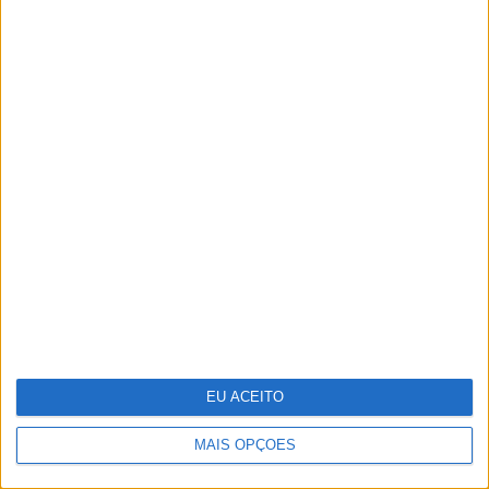
A VISÃO Se7e desta semana – edição 1743
EU ACEITO
MAIS OPÇÕES
Adalberto Ribeiro: “Não procuramos
seguir modas nem programar em