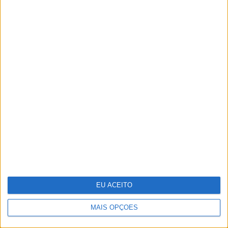
Cortes orçamentais de Trump podem
levar a mais de 2000 despedimentos na
NASA
EU ACEITO
MAIS OPÇÕES
8 factos curiosos sobre mamas que
provavelmente não sabia