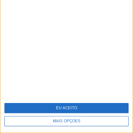
Técnico e Vinci Energies Portugal
apresentam novo Formula Student
para 2025/2026
EU ACEITO
MAIS OPÇÕES